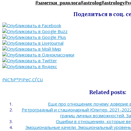
#заметки_родолога
#astrolog
#astrology
#v
Поделиться в соц. с
РќСЂР°РІРёС‚СЃСЏ
Related posts:
Еще про отношения: почему доверие 
Ретроградный и стационарный Юпитер. 2021-2022
границ личных возможностей. За
Ошибки в отношениях, которые ве
Эмоциональные качели. Эмоциональный уровень 