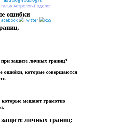
astrolog-rodolog.ru
талья Астролог-Родолог
ые ошибки
раниц.
 при защите личных границ?
ые ошибки, которые совершаются
ить
, которые мешают грамотно
ы.
 защите личных границ: