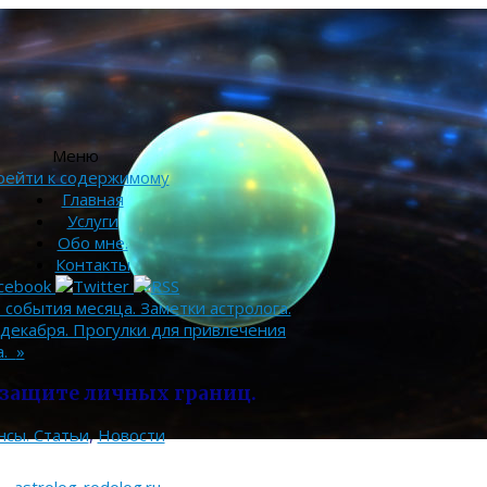
Меню
рейти к содержимому
Главная
Услуги
Обо мне.
Контакты
 события месяца. Заметки астролога.
декабря. Прогулки для привлечения
а.
»
защите личных границ.
нсы. Статьи
,
Новости