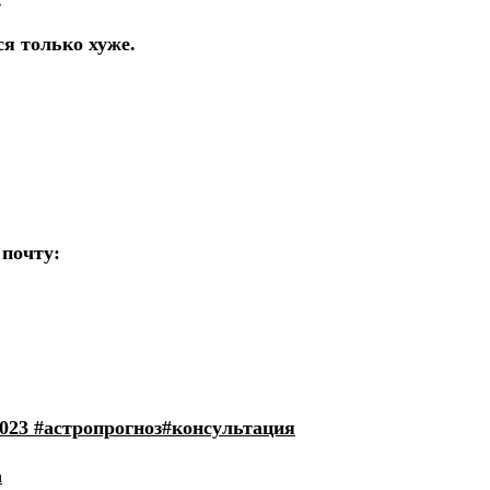
.
я только хуже.
 почту:
2023
#астропрогноз
#консультация
а