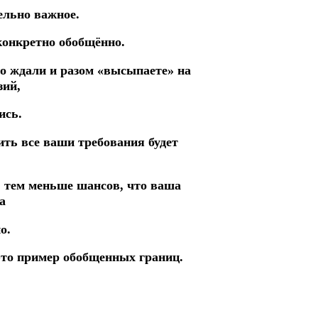
тельно важное.
конкретно обобщённо.
го ждали и разом «высыпаете» на
зий,
ись.
ить все ваши требования будет
, тем меньше шансов, что ваша
а
о.
это пример обобщенных границ.