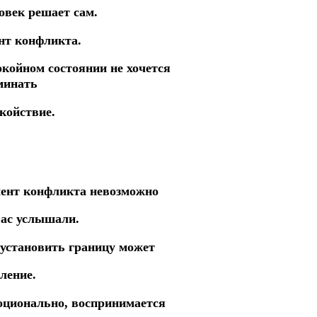
овек решает сам.
нт конфликта.
окойном состоянии не хочется
минать
койствие.
омент конфликта невозможно
вас услышали.
 установить границу может
ление.
моционально, воспринимается