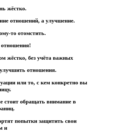
нь жёстко.
ние отношений, а улучшение.
кому-то отомстить.
в отношения!
ом жёстко, без учёта важных
е улучшить отношения.
уации или то, с кем конкретно вы
ницу.
ые стоит обращать внимание в
раниц.
портят попытки защитить свои
м и