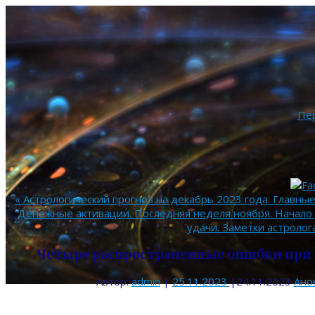
Пе
«
Астрологический прогноз на декабрь 2023 года. Главные
Денежные активации. Последняя неделя ноября. Начало 
удачи. Заметки астролог
Четыре распространенные ошибки при 
Автор:
admin
|
25.11.2023
|
24.11.2023
Ано