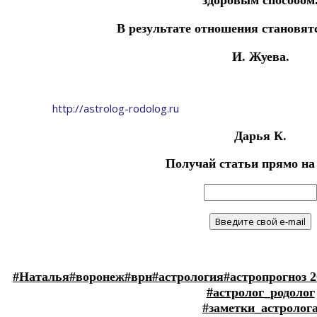
здоровым способом
В результате отношения становятс
И. Жуева.
http://astrolog-rodolog.ru
Дарья К.
Получай статьи прямо на
#Наталья
#воронеж
#врн
#астрология
#астропрогноз 
#астролог_родолог
#заметки_астролог