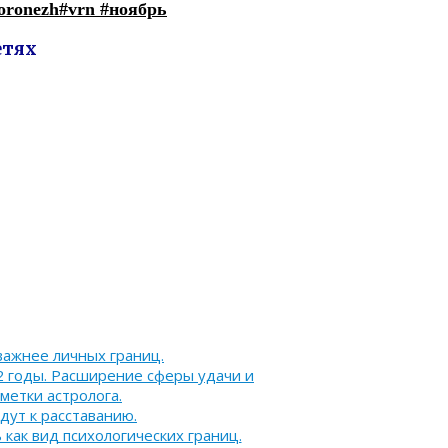
oronezh
#vrn
#ноябрь
етях
важнее личных границ.
 годы. Расширение сферы удачи и
метки астролога.
дут к расставанию.
как вид психологических границ.