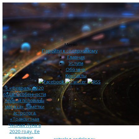
Меню
Перейти к содержимому
Главная
Услуги
Обо мне.
Контакты
«
«Февраль 2020
года. Особенности
первой половины
месяца». Заметки
астролога.
«Транзитная
Черная Луна в
2020 году. Ее
влияние.