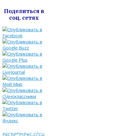
Поделиться в
соц. сетях
РќСЂР°РІРёС‚СЃСЏ