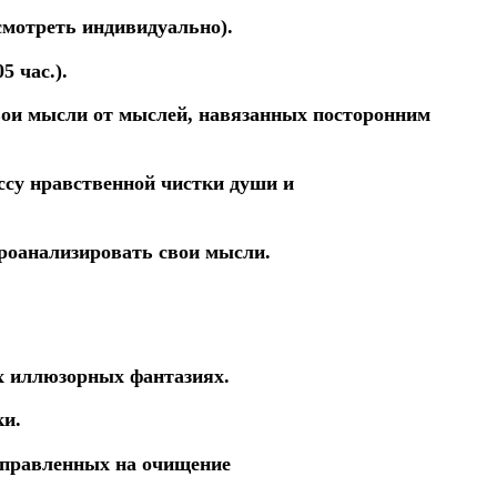
смотреть индивидуально).
5 час.).
вои
мысли
от
мыслей,
навязанных
посторонним
ссу нравственной
чистки
души
и
роанализировать свои мысли.
х иллюзорных фантазиях.
ки.
аправленных
на
очищение