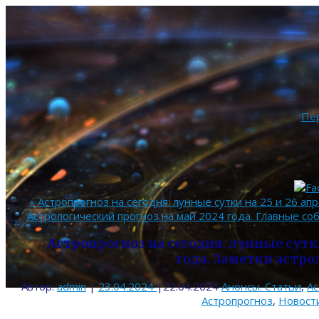
Пе
«
Астропрогноз на сегодня: лунные сутки на 25 и 26 апр
Астрологический прогноз на май 2024 года. Главные со
Астропрогноз на сегодня: лунные сутки
года. Заметки астро
Автор:
admin
|
23.04.2024
|
22.04.2024
Анонсы. Статьи
,
Ас
Астропрогноз
,
Новост