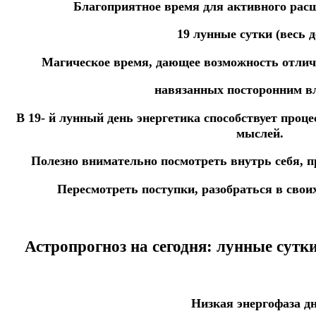
Благоприятное время для активного рас
19 лунные сутки (весь д
Магическое
время,
дающее
возможность
отли
навязанных
посторонним
вл
В
19-
й
лунный
день
энергетика
способствует
проце
мыслей.
Полезно
внимательно
посмотреть
внутрь
себя,
п
Пересмотреть
поступки,
разобраться в свои
Астропрогноз на сегодня: лунные сутк
Низкая энергофаза дн