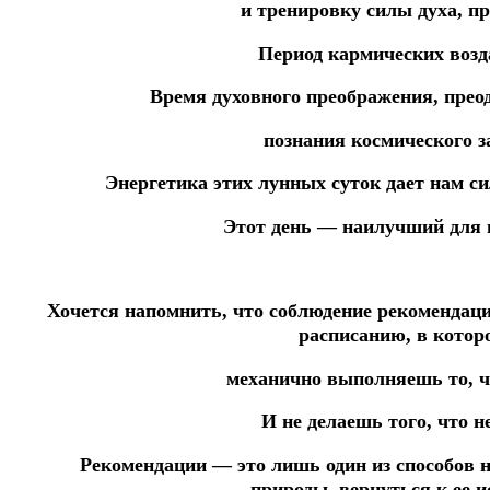
и
тренировку силы духа, пр
Период кармических возд
Время
духовного
преображения,
прео
п
ознания
космического з
Энергетика этих лунных суток дает нам си
Этот день — наилучший для 
Хочется напомнить, что соблюдение рекоменда
расписанию,
в котор
механично
выполняешь то, ч
И не делаешь того, что н
Рекомендации — это лишь один из способов 
природы,
вернуться к ее и