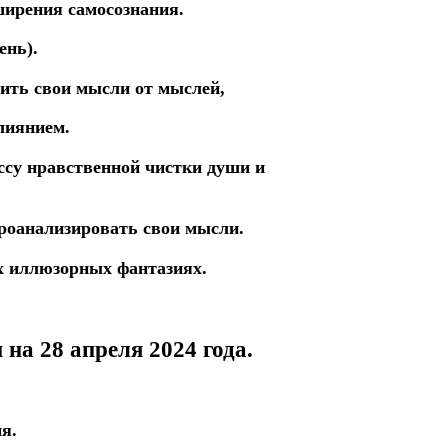
ширения самосознания.
ень).
чить
свои
мысли
от
мыслей,
иянием.
ссу нравственной
чистки
души
и
роанализировать свои мысли.
х иллюзорных фантазиях.
и на 28 апреля
2024 года.
я.