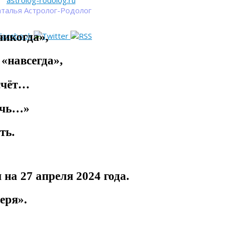
astrolog-rodolog.ru
талья Астролог-Родолог
никогда»,
«навсегда»,
 счёт…
ечь…»
ть.
и на 27 апреля
2024 года.
еря».