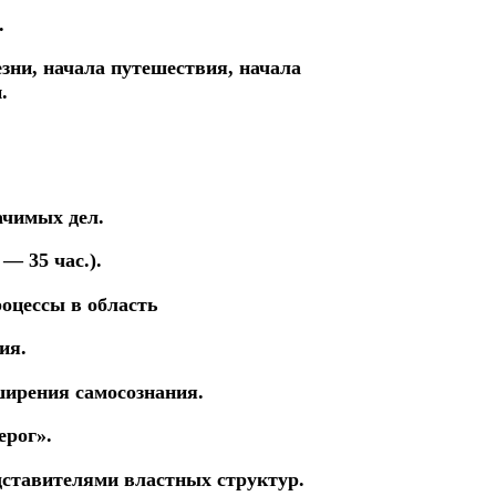
.
езни,
начала
путешествия,
начала
.
ачимых дел.
— 35 час.).
роцессы
в
область
ия.
ширения самосознания.
ерог».
дставителями
властных структур.