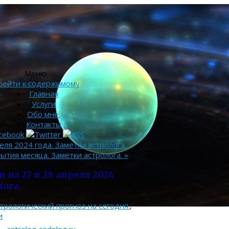
Меню
рейти к содержимому
Главная
Услуги
Обо мне.
Контакты
еля 2024 года. Заметки астролога.
бытия месяца. Заметки астролога.
»
 на 27 и 28 апреля 2024
лога.
трологический прогноз на сегодня.
,
и