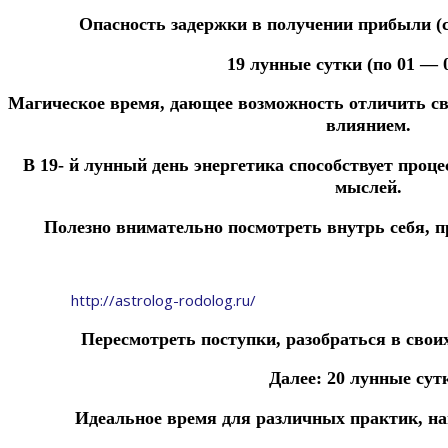
Опасность задержки в получении прибыли
(
19 лунные сутки (по 01 — 0
Магическое
время,
дающее
возможность
отличить
с
влиянием.
В
19-
й
лунный
день
энергетика
способствует
проце
мыслей.
Полезно
внимательно
посмотреть
внутрь
себя,
п
http://astrolog-rodolog.ru/
Пересмотреть
поступки,
разобраться в свои
Далее:
20 лунные сут
Идеальное
время
для
различных
практик,
н