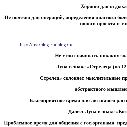
Хорошо для отдыха
Не полезно для операций,
определения
диагноза
бол
нового
проекта и т.п
http://astrolog-rodolog.ru/
Не стоит начинать никаких зн
Луна в знаке «Стрелец» (по 12 
Стрелец»
склоняет
мыслительные
п
абстрактного
мышлен
Благоприятное время для активного рас
Далее:
Луна в знаке «Коз
Проблемное
время
для
общения
с
гос.органами,
пре