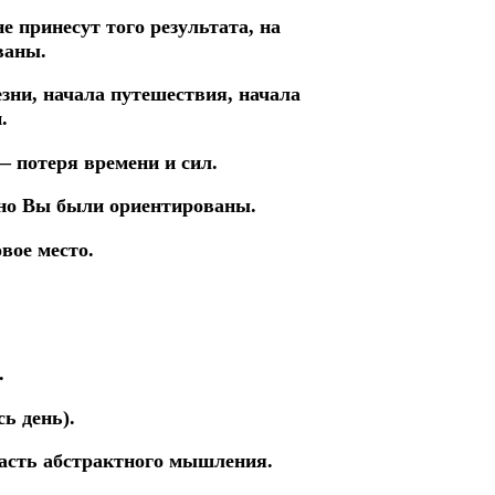
не принесут того результата,
на
ваны.
езни,
начала
путешествия,
начала
.
— потеря времени и сил.
льно Вы были ориентированы.
вое место.
.
сь день).
асть
абстрактного
мышления.