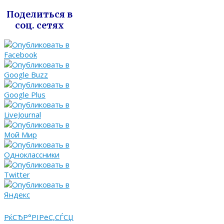
Поделиться в
соц. сетях
РќСЂР°РІРёС‚СЃСЏ