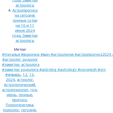
года. Заметки
астролога.
Астропрогноз
на сегодня:
лунные сутки
на 10 и 11
июня 2024
года. Заметки
астролога.
Метки:
#Наталья #воронеж #врн #астрология #астропрогноз2024 
#астролог_родолог
#заметки_астролога
#заметки_родолога #astrolog #astrology #voronezh #vrn
#январь
,
12
,
13
,
2024
,
астролог
,
Астрологический
,
астропсихолог
,
год
,
июнь
,
лунные
,
прогноз
,
Психогенетика
,
психолог
,
сегодня
,