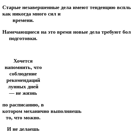
Старые
незавершенные
дела
имеют
тенденцию
вспл
как
никогда
много
сил
и
времени.
Намечающиеся
на
это
время
новые
дела
требуют
бо
подготовки.
Хочется
напомнить, что
соблюдение
рекомендаций
лунных дней
—
не жизнь
по расписанию,
в
котором
механично
выполняешь
то, что можно.
И не делаешь