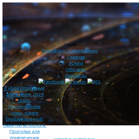
Меню
Перейти к содержимому
Главная
Услуги
Обо мне.
Контакты
«
«Благоприятные
дни в июне 2024
года».
Продолжение
темы, ранее
опубликованной.
Заметки астролога.
Прогулки для
привлечения