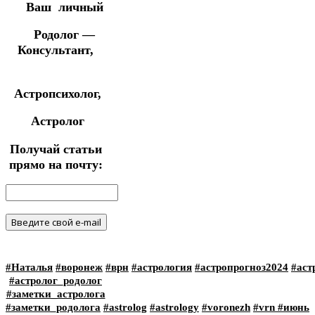
Ваш личный
Родолог —
Консультант,
Астропсихолог,
Астролог
Получай статьи
прямо на почту:
#Наталья
#воронеж
#врн
#астрология
#астропрогноз2024
#аст
#астролог_родолог
#заметки_астролога
#заметки_родолога
#astrolog
#astrology
#voronezh
#vrn
#июнь