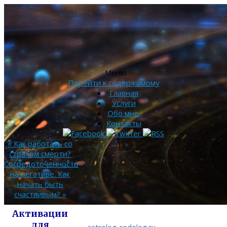
Меню
Перейти к содержимому
Главная
Услуги
Обо мне.
Контакты
«
Как работать со
страхом смерти?
Сосредоточенность
на негативе. Как
начать быть
счастливым?
»
Активации
для