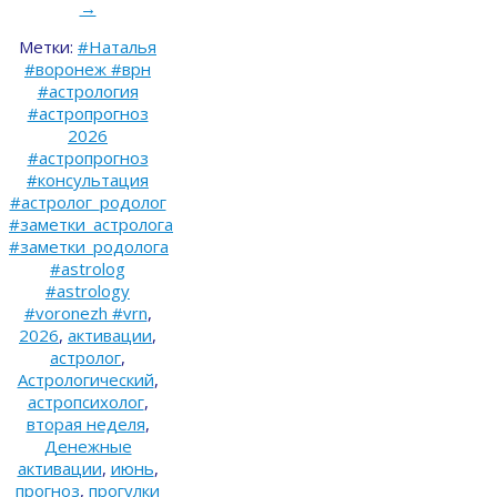
→
Метки:
#Наталья
#воронеж #врн
#астрология
#астропрогноз
2026
#астропрогноз
#консультация
#астролог_родолог
#заметки_астролога
#заметки_родолога
#astrolog
#astrology
#voronezh #vrn
,
2026
,
активации
,
астролог
,
Астрологический
,
астропсихолог
,
вторая неделя
,
Денежные
активации
,
июнь
,
прогноз
,
прогулки