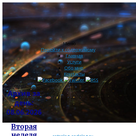
Меню
Перейти к содержимому
Главная
Услуги
Обо мне.
Контакты
Архив за
день:
08.06.2026
Вторая
неделя