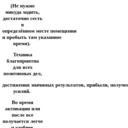
(Не нужно
никуда ходить,
достаточно сесть
в
определённом
месте
помещения
и
пробыть
там
указанное
время).
Техника
благоприятна
для всех
позитивных дел,
достижения
значимых
результатов,
прибыли,
получе
усилий.
Во время
активации или
после все
получается легче
и удобнее.