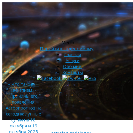
Меню
Перейти к содержимому
Главная
Услуги
Обо мне.
Контакты
«
Что такое —
«эскапизм»?
Причины его
появления.
Астропрогноз на
сегодня: лунные
сутки на 18
октября и 19
октября 2025