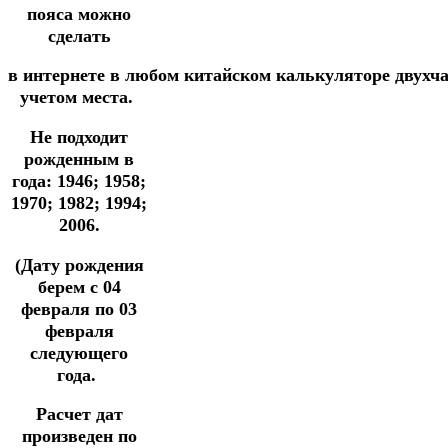
пояса можно
сделать
в
интернете
в
любом
китайском
калькуляторе
двухч
учетом места.
Не подходит
рожденным в
года: 1946; 1958;
1970; 1982; 1994;
2006.
(Дату рождения
берем с 04
февраля по 03
февраля
следующего
года.
Расчет дат
произведен по