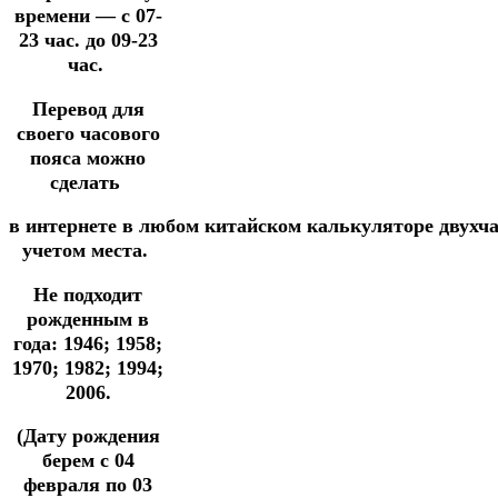
времени — с 07-
23 час. до 09-23
час.
Перевод для
своего часового
пояса можно
сделать
в
интернете
в
любом
китайском
калькуляторе
двухч
учетом места.
Не подходит
рожденным в
года: 1946; 1958;
1970; 1982; 1994;
2006.
(Дату рождения
берем с 04
февраля по 03