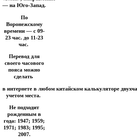
— на Юго-Запад.
По
Воронежскому
времени — с 09-
23 час. до 11-23
час.
Перевод для
своего часового
пояса можно
сделать
в
интернете
в
любом
китайском
калькуляторе
двухч
учетом места.
Не подходит
рожденным в
года: 1947; 1959;
1971; 1983; 1995;
2007.