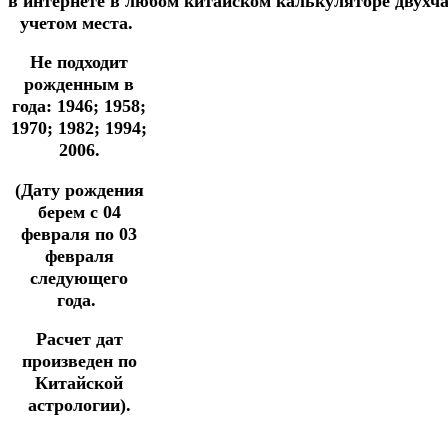
в
интернете
в
любом
китайском
калькуляторе
двухч
учетом места.
Не подходит
рожденным в
года: 1946; 1958;
1970; 1982; 1994;
2006.
(Дату рождения
берем с 04
февраля по 03
февраля
следующего
года.
Расчет дат
произведен по
Китайской
астрологии).