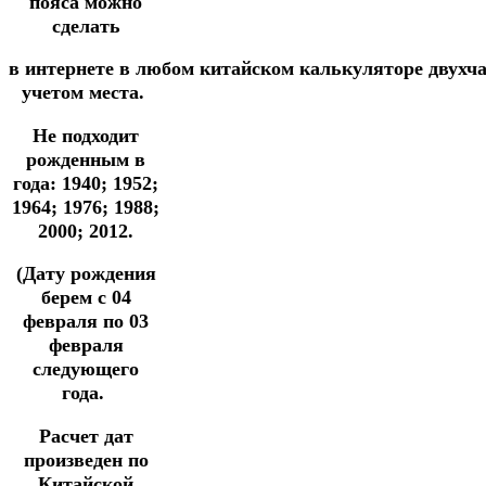
пояса можно
сделать
в
интернете
в
любом
китайском
калькуляторе
двухч
учетом места.
Не подходит
рожденным в
года: 1940; 1952;
1964; 1976; 1988;
2000; 2012.
(Дату рождения
берем с 04
февраля по 03
февраля
следующего
года.
Расчет дат
произведен по
Китайской