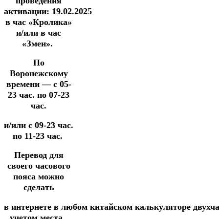
проведения
активации:
19.02.2025
в час «Кролика»
и/или
в час
«Змеи».
По
Воронежскому
времени — с 05-
23 час. по 07-23
час.
и/или
с 09-23 час.
по 11-23 час.
Перевод для
своего часового
пояса можно
сделать
в
интернете
в
любом
китайском
калькуляторе
двухч
учетом места.