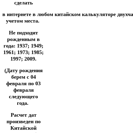
сделать
в
интернете
в
любом
китайском
калькуляторе
двухч
учетом места.
Не подходит
рожденным в
года: 1937; 1949;
1961; 1973; 1985;
1997; 2009.
(Дату рождения
берем с 04
февраля по 03
февраля
следующего
года.
Расчет дат
произведен по
Китайской