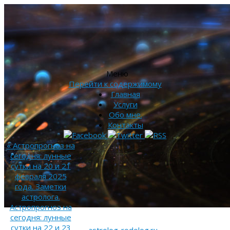
Меню
Перейти к содержимому
Главная
Услуги
Обо мне.
Контакты
«
Астропрогноз на
сегодня: лунные
сутки на 20 и 21
февраля 2025
года. Заметки
астролога.
Астропрогноз на
сегодня: лунные
сутки на 22 и 23