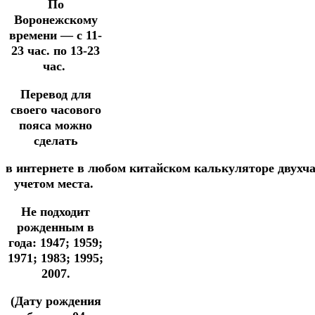
По
Воронежскому
времени —
с 11-
23 час. по 13-23
час.
Перевод для
своего часового
пояса можно
сделать
в
интернете
в
любом
китайском
калькуляторе
двухч
учетом места.
Не подходит
рожденным в
года: 1947; 1959;
1971; 1983; 1995;
2007.
(Дату рождения