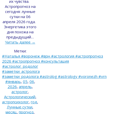
их чувства.
Астропрогноз на
сегодня: лунные
сутки на 06
апреля 2026 года.
Энергетика этого
дня похожа на
предыдущий…
Читать далее
→
Метки:
#Наталья #воронеж #врн #астрология #астропрогноз
2026 #астропрогноз #консультация
#астролог_родолог
#заметки_астролога
#заметки_родолога #astrolog #astrology #voronezh #vrn
#январь
,
05
,
06
,
2026
,
апрель
,
астролог
,
Астрологический
,
астропсихолог
,
год
,
Лунные сутки
,
месяц
,
прогноз
,