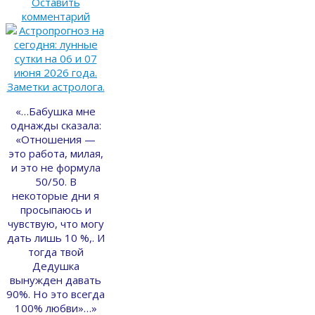
Оставить
комментарий
«…Бабyшка мнe
однажды сказала:
«Отношения —
это работа, милая,
и это нe формула
50/50. В
некоторые дни я
просыпаюсь и
чувствую, что могу
дать лишь 10 %,. И
тогдa твой
Дeдушка
вынужден дaвать
90%. Hо это всегда
100% любви»…»