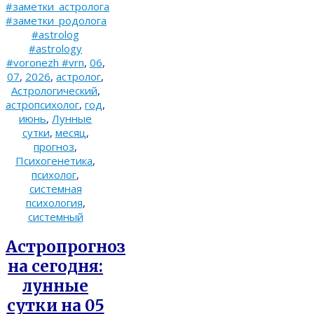
#заметки_астролога
#заметки_родолога
#astrolog
#astrology
#voronezh #vrn
,
06
,
07
,
2026
,
астролог
,
Астрологический
,
астропсихолог
,
год
,
июнь
,
Лунные
сутки
,
месяц
,
прогноз
,
Психогенетика
,
психолог
,
системная
психология
,
системный
Астропрогноз
на сегодня:
лунные
сутки на 05