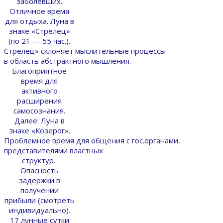
заболевших.
Отличное время
для отдыха. Луна в
знаке «Стрелец»
(по 21 — 55 час.).
Стрелец» склоняет мыслительные процессы
в область абстрактного мышления.
Благоприятное
время для
активного
расширения
самосознания.
Далее: Луна в
знаке «Козерог».
Проблемное время для общения с гос.органами,
представителями властных
структур.
Опасность
задержки в
получении
прибыли (смотреть
индивидуально).
17 лунные сутки