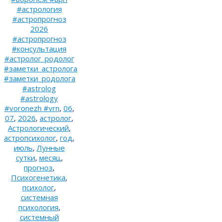
#астрология
#астропрогноз
2026
#астропрогноз
#консультация
#астролог_родолог
#заметки_астролога
#заметки_родолога
#astrolog
#astrology
#voronezh #vrn
,
06
,
07
,
2026
,
астролог
,
Астрологический
,
астропсихолог
,
год
,
июль
,
Лунные
сутки
,
месяц
,
прогноз
,
Психогенетика
,
психолог
,
системная
психология
,
системный