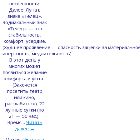
поспешности.
Далее: Луна в
знаке «Телец».
Зодиакальный знак
«Телец» — это
стабильность,
комфорт, усердие.
(Худшее проявление — опасность зацепки за материально
инертность, медлительность).
В этот день у
многих может
появиться желание
комфорта и уюта.
(Захочется
посетить театр
или кино,
расслабиться). 22
лунные сутки (по
21 — 50 час.).
Время…
Читать
далее
→
Метки:
#Наталья