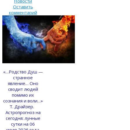
Новости
Оставить
комментарий
«…Родство Душ —
странное
явление… Оно
сводит людей
помимо их
сознания и воли…»
Т. Драйзер.
Астропрогноз на
сегодня: лунные
сутки на 06
июля 2026 года.