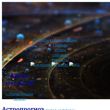
Меню
Перейти к содержимому
Главная
Услуги
Обо мне.
Контакты
Архив
метки:
06
«
Предыдущие
записи
Астропрогноз