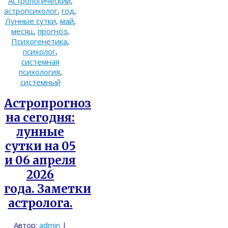
Астрологический
,
астропсихолог
,
год
,
Лунные сутки
,
май
,
месяц
,
прогноз
,
Психогенетика
,
психолог
,
системная
психология
,
системный
Астропрогноз
на сегодня:
лунные
сутки на 05
и 06 апреля
2026
года. Заметки
астролога.
Автор:
admin
|