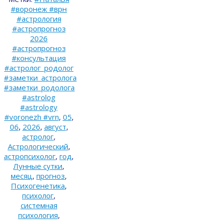
#воронеж #врн
#астрология
#астропрогноз
2026
#астропрогноз
#консультация
#астролог_родолог
#заметки_астролога
#заметки_родолога
#astrolog
#astrology
#voronezh #vrn
,
05
,
06
,
2026
,
август
,
астролог
,
Астрологический
,
астропсихолог
,
год
,
Лунные сутки
,
месяц
,
прогноз
,
Психогенетика
,
психолог
,
системная
психология
,