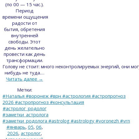
(по 00 — 15 час.).
Период
времени ощущения
радости от
бытия, обретения
внутренней
свободы. Этот
день желательно
провести как день
трансформации.
Голову не стоит: много неконтролируемых энергий, они мог
нибудь не туда.…
Читать далее
→
Метки:
#Наталья #воронеж #врн #астрология #астропрогноз
2026 #астропрогноз #консультация
#астролог_родолог
#заметки_астролога
#заметки_родолога #astrolog #astrology #voronezh #vrn
#январь
,
05
,
06
,
2026
,
астролог
,