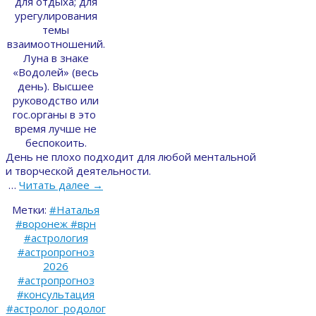
для отдыха; для
урегулирования
темы
взаимоотношений.
Луна в знаке
«Водолей» (весь
день). Высшее
руководство или
гос.органы в это
время лучше не
беспокоить.
День не плохо подходит для любой ментальной
и творческой деятельности.
…
Читать далее
→
Метки:
#Наталья
#воронеж #врн
#астрология
#астропрогноз
2026
#астропрогноз
#консультация
#астролог_родолог