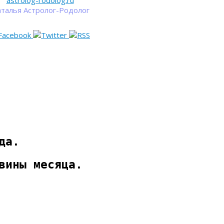
astrolog-rodolog.ru
талья Астролог-Родолог
да.
вины месяца.