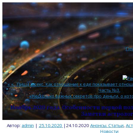
Пе
«
«…Пища и секс. Как отношение к еде показывает отноше
Часть №3.
«Несколько важных секретов про деньги, о кот
Ноябрь 2020 года. Особенности первой по
Заметки астролог
Автор:
admin
|
25.10.2020
|
24.10.2020
Анонсы. Статьи
,
Ас
Новости