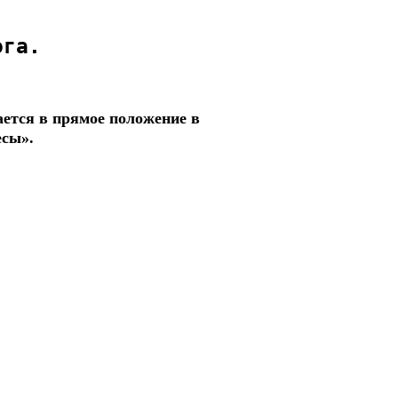
ога.
ается в прямое положение в
есы».