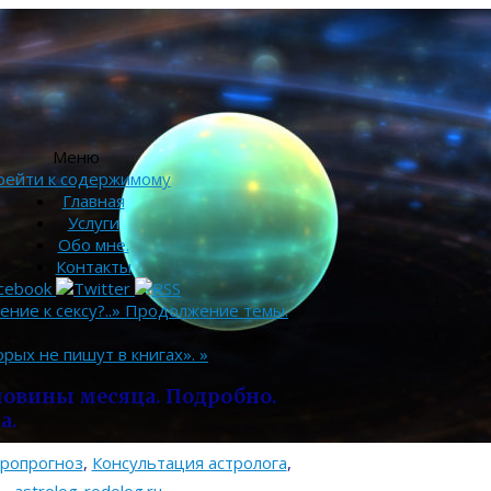
Меню
рейти к содержимому
Главная
Услуги
Обо мне.
Контакты
ние к сексу?..» Продолжение темы.
орых не пишут в книгах».
»
ловины месяца. Подробно.
а.
тропрогноз
,
Консультация астролога
,