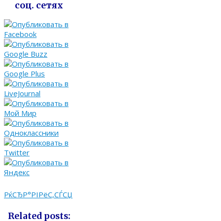
соц. сетях
РќСЂР°РІРёС‚СЃСЏ
Related posts: