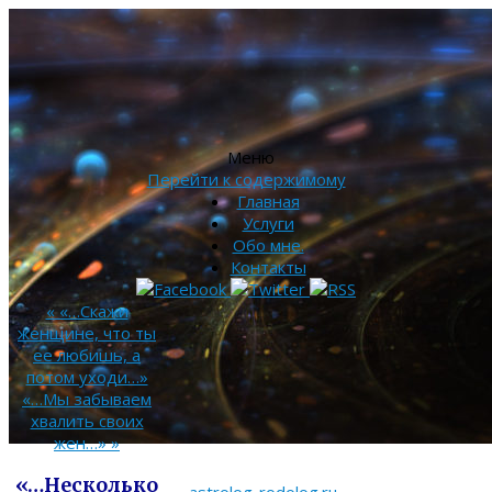
Меню
Перейти к содержимому
Главная
Услуги
Обо мне.
Контакты
«
«…Скажи
женщине, что ты
ее любишь, а
потом уходи…»
«…Мы забываем
хвалить своих
жен…»
»
«…Несколько