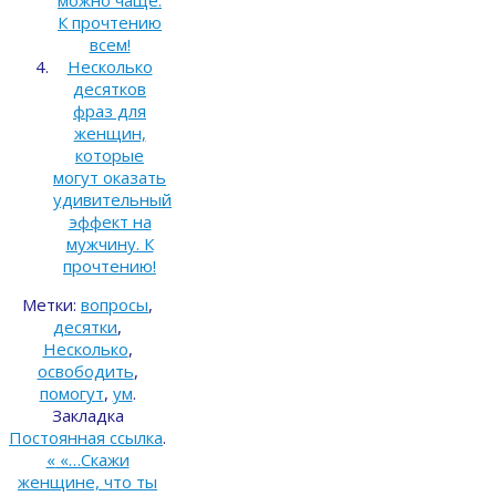
можно чаще.
К прочтению
всем!
Несколько
десятков
фраз для
женщин,
которые
могут оказать
удивительный
эффект на
мужчину. К
прочтению!
Метки:
вопросы
,
десятки
,
Несколько
,
освободить
,
помогут
,
ум
.
Закладка
Постоянная ссылка
.
«
«…Скажи
женщине, что ты