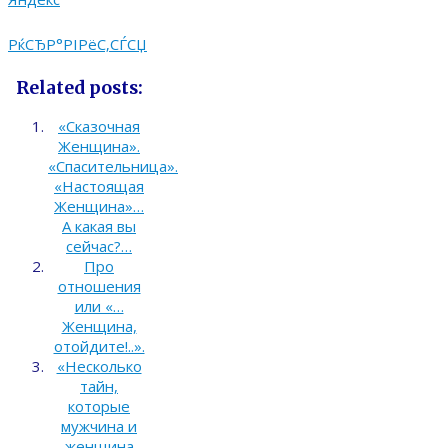
РќСЂР°РІРёС‚СЃСЏ
Related posts:
«Сказочная
Женщина».
«Спасительница».
«Настоящая
Женщина»…
А какая вы
сейчас?…
Про
отношения
или «…
Женщина,
отойдите!..».
«Несколько
тайн,
которые
мужчина и
женщина