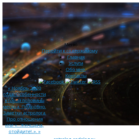
Меню
Перейти к содержимому
Главная
Услуги
Обо мне.
Контакты
«
Ноябрь 2020
года. Особенности
второй половины
месяца. Подробно.
Заметки астролога.
Про отношения
или «…Женщина,
отойдите!..».
»