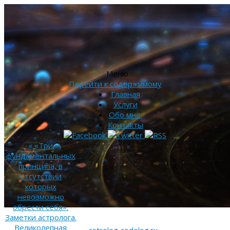
Меню
Перейти к содержимому
Главная
Услуги
Обо мне.
Контакты
«
«Три
фундаментальных
принципа, в
отсутствии
которых
невозможно
обрести себя».
Заметки астролога.
Великолепная