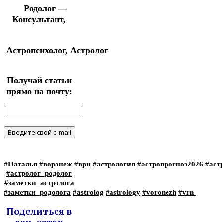
Родолог —
Консультант,
Астропсихолог,
Астролог
Получай статьи
прямо на почту:
#Наталья
#воронеж
#врн
#астрология
#астропрогноз2026
#аст
#астролог_родолог
#заметки_астролога
#заметки_родолога
#astrolog
#astrology
#voronezh
#vrn
Поделиться в