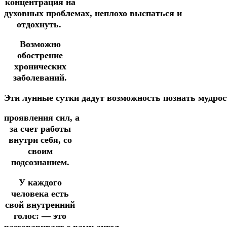
концентрация на
духовных
проблемах,
неплохо
выспаться
и
отдохнуть.
Возможно
обострение
хронических
заболеваний.
Эти
лунные
сутки
дадут
возможность
познать
мудро
проявления
сил,
а
за счет
работы
внутри себя,
со
своим
подсознанием.
У каждого
человека есть
свой внутренний
голос:
— это
разговаривает
с
вами
ангел-