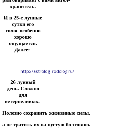
хранитель.
И
в 25-е лунные
сутки
его
голос особенно
хорошо
ощущается.
Далее:
http://astrolog-rodolog.ru/
26 лунный
день.
Сложно
для
нетерпеливых.
Полезно сохранить
жизненные
силы,
а
не
тратить
их
на
пустую
болтовню.