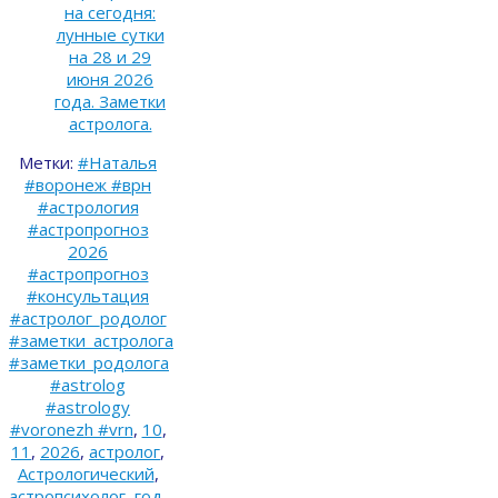
на сегодня:
лунные сутки
на 28 и 29
июня 2026
года. Заметки
астролога.
Метки:
#Наталья
#воронеж #врн
#астрология
#астропрогноз
2026
#астропрогноз
#консультация
#астролог_родолог
#заметки_астролога
#заметки_родолога
#astrolog
#astrology
#voronezh #vrn
,
10
,
11
,
2026
,
астролог
,
Астрологический
,
астропсихолог
,
год
,