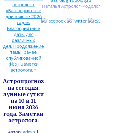
astrolog-rodolog.ru
астролога.
Наталья Астролог-Родолог
«Благоприятные
дни в июне 2026
года».
Благоприятные
даты для
различных
дел. Продолжение
темы, ранее
опубликованной
(№5). Заметки
астролога.
»
Астропрогноз
на сегодня:
лунные сутки
на 10 и 11
июня 2026
года. Заметки
астролога.
Автор:
admin
|