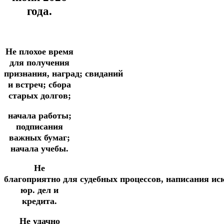
года.
Не плохое время
для получения
признания,
наград;
свиданий
и встреч;
сбора
старых долгов;
начала работы;
подписания
важных бумаг;
начала учебы.
Не
благоприятно
для
судебных
процессов,
написания
ис
юр. дел и
кредита.
Не удачно