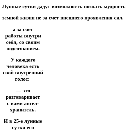
Лунные
сутки
дадут
возможность
познать
мудрость
земной
жизни
не
за
счет
внешнего
проявления
сил,
а за счет
работы
внутри
себя,
со своим
подсознанием.
У каждого
человека есть
свой внутренний
голос:
— это
разговаривает
с
вами
ангел-
хранитель.
И
в 25-е лунные
сутки
его