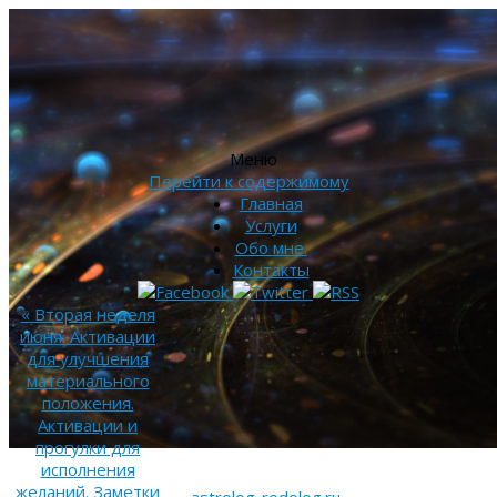
Меню
Перейти к содержимому
Главная
Услуги
Обо мне.
Контакты
«
Вторая неделя
июня. Активации
для улучшения
материального
положения.
Активации и
прогулки для
исполнения
желаний. Заметки