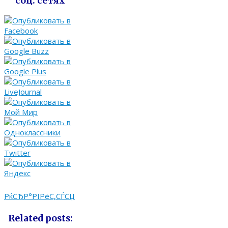
соц. сетях
РќСЂР°РІРёС‚СЃСЏ
Related posts: