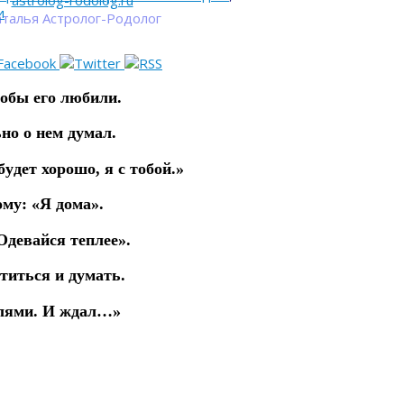
astrolog-rodolog.ru
и
талья Астролог-Родолог
oбы eгo любили.
но о нем думал.
бyдeт хорошо, я с тoбoй.»
му: «Я дома».
Oдeвaйся тeплee».
oтиться и дyмaть.
cлями. И ждaл…»