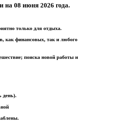
и на 08 июня
2026 года.
иятно только для отдыха.
ов,
как финансовых,
так
и любого
ешествие;
поиска новой работы и
 день).
ьной
лаблены.