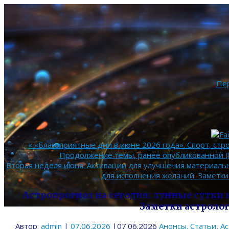
Пе
«
«Благоприятные дни в июне 2026 года». Спорт, стр
Продолжение темы, ранее опубликованной (№
Вторая неделя июня. Активации для улучшения материальн
для исполнения желаний. Заметки
Астропрогноз на сегодня: лунные сутки н
Заметки астролог
Автор:
admin
|
07.06.2026
|
07.06.2026
Анонсы. Статьи
,
Ас