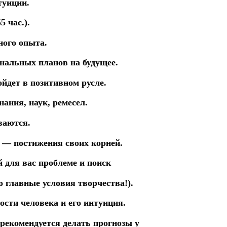
туиции.
5 час.).
ного опыта.
ональных
планов
на будущее.
йдет в позитивном русле.
нания, наук, ремесел.
ваются.
е
— постижения
своих
корней.
й
для
вас
проблеме
и
поиск
то
главные
условия
творчества!).
ности
человека
и
его
интуиция.
 рекомендуется делать прогнозы у