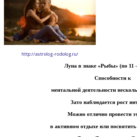
http://astrolog-rodolog.ru/
Луна в знаке «Рыбы» (по 11 
Способности к
ментальной
деятельности
нескол
Зато наблюдается рост ин
Можно отлично провести э
в
активном
отдыхе
или
посвятит