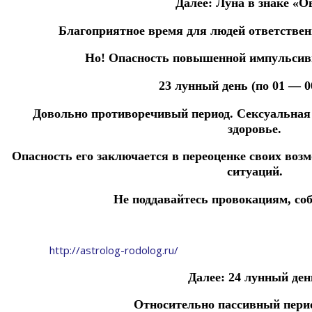
Далее:
Луна в знаке «О
Благоприятное время для людей ответстве
Но!
Опасность повышенной импульсивн
23 лунный день (по 01 — 0
Довольно противоречивый период.
Сексуальная 
здоровье.
Опасность
его
заключается
в
переоценке
своих воз
ситуаций.
Не поддавайтесь провокациям, со
http://astrolog-rodolog.ru/
Далее:
24 лунный ден
Относительно пассивный пери