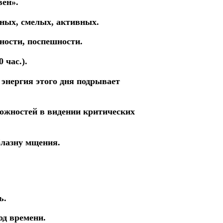
вен».
нных, смелых, активных.
ости, поспешности.
0 час.).
энергия этого дня подрывает
можностей
в
видении
критических
блазну мщения.
ь.
од времени.