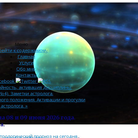
Меню
рейти к содержимому
Главная
Услуги
Обо мне.
Контакты
ойность, активация дисциплины.
4). Заметки астролога.
ого положения. Активации и прогулки
 астролога.
»
а 08 и 09 июня 2026 года.
а.
трологический прогноз на сегодня.
,