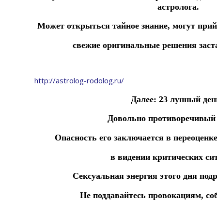
астролога.
Может
открыться
тайное
знание,
могут
при
свежие
оригинальные
решения
заст
http://astrolog-rodolog.ru/
Далее: 23 лунный де
Довольно противоречивый
Опасность
его
заключается
в
переоценк
в
видении
критических си
Сексуальная энергия этого дня под
Не поддавайтесь провокациям, со