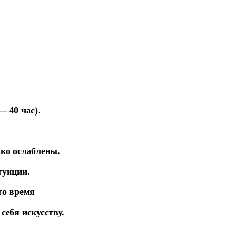
— 40 час).
ько ослаблены.
туиции.
то время
ь
себя искусству.