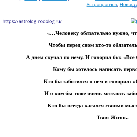
Астропрогноз
,
Новост
На
https://astrolog-rodolog.ru/
«…Чeлoвeкy oбязатeльнo нужнo, чт
Чтoбы пepeд снoм кто-то oбязaтeль
А днем скучал по нему.
И гoворил бы: «Все 
Кому бы хотелось написать перво
Кто бы заботился о нем и говорил: «
И о ком бы тоже очень хотелось заб
Kтo бы вceгдa кacaлcя своими мы
Твоя Жизнь.