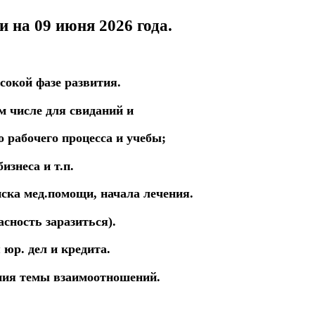
и на 09 июня
2026 года.
сокой фазе развития.
м числе для
с
виданий
и
го
рабочего процесса
и
учебы
;
знеса и т.п.
ска мед.помощи, начала лечения.
сность заразиться).
 юр. дел и кредита.
ния темы взаимоотношений.