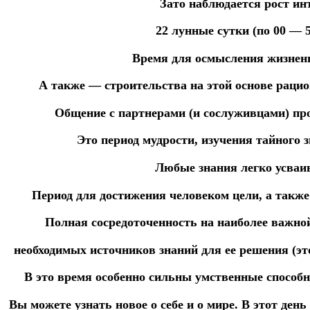
Зато наблюдается рост ин
22 лунные сутки (по 00 — 5
Время для осмысления жизнен
А также — строительства
на этой
основе
раци
Общение с партнерами (и сослуживцами) про
Это период мудрости, изучения тайного з
Любые знания легко усваи
Период
для
достижения
человеком
цели,
а
такж
Полная
сосредоточенность
на
наиболее
важно
необходимых
источников
знаний
для
ее
решения
(э
В это
время
особенно
сильны
умственные
способ
Вы можете узнать новое о себе и о мире.
В этот день