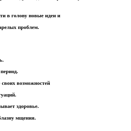
йти
в
голову
новые
идеи
и
арелых проблем.
нь.
 период.
е
своих
возможностей
туаций.
рывает здоровье.
блазну мщения.