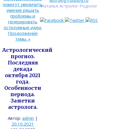
astrolog-rodolog.ru
помогут увеличить
Наталья Астролог-Родолог
умение решать
проблемы и
генерировать
остроумные идеи.
Продолжение
темы.
»
Астрологический
прогноз.
Последняя
декада
октября 2021
года.
Особенности
периода.
Заметки
астролога.
Автор:
admin
|
20.10.2021