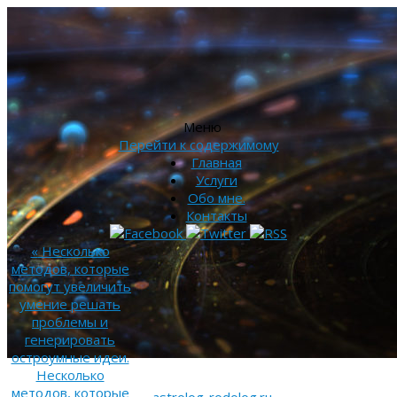
Меню
Перейти к содержимому
Главная
Услуги
Обо мне.
Контакты
«
Несколько
методов, которые
помогут увеличить
умение решать
проблемы и
генерировать
остроумные идеи.
Несколько
методов, которые