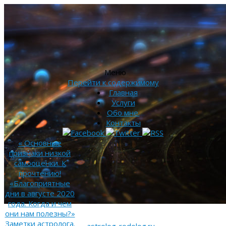
Меню
Перейти к содержимому
Главная
Услуги
Обо мне.
Контакты
«
Основные
признаки низкой
самооценки. К
прочтению!
«Благоприятные
дни в августе 2020
года. Когда и чем
они нам полезны?»
Заметки астролога.