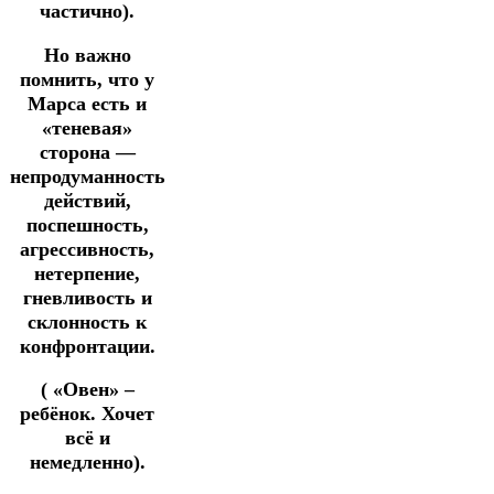
частично).
Но важно
помнить, что у
Марса есть и
«теневая»
сторона —
непродуманность
действий,
поспешность,
агрессивность,
нетерпение,
гневливость и
склонность к
конфронтации.
( «Овен» –
ребёнок. Хочет
всё и
немедленно).