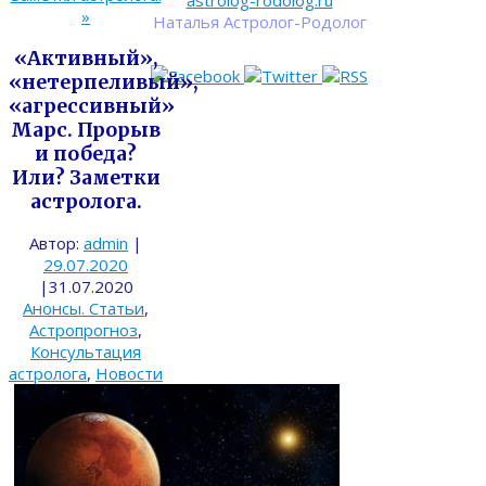
astrolog-rodolog.ru
»
Наталья Астролог-Родолог
«Активный»,
«нетерпеливый»,
«агрессивный»
Марс. Прорыв
и победа?
Или? Заметки
астролога.
Автор:
admin
|
29.07.2020
|
31.07.2020
Анонсы. Статьи
,
Астропрогноз
,
Консультация
астролога
,
Новости