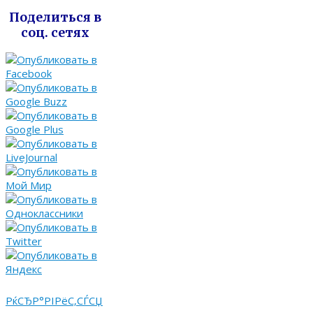
Поделиться в
соц. сетях
РќСЂР°РІРёС‚СЃСЏ