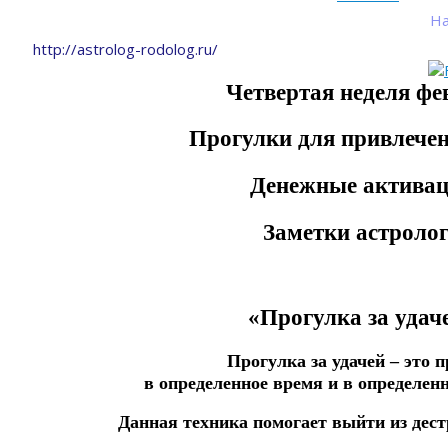
На
http://astrolog-rodolog.ru/
Четвертая неделя фе
Прогулки для привлечен
Денежные актива
Заметки астроло
«Прогулка за удач
Прогулка за удачей – это 
в
определенное
время
и
в
определен
Данная техника помогает выйти из дес