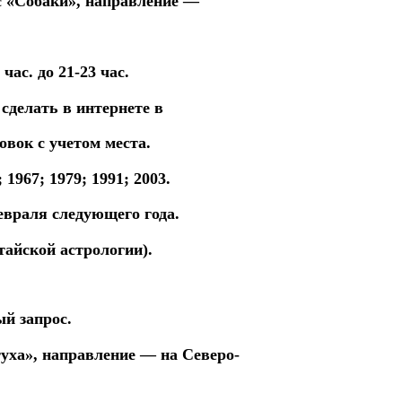
с «Собаки»,
направление —
ас. до 21-23 час.
 сделать в интернете в
совок
с учетом места.
1967; 1979; 1991; 2003.
евраля следующего года.
тайской астрологии).
й запрос.
туха»,
направление — на Северо-