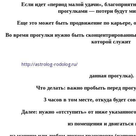
Если идет «период малой удачи», благоприятн
прогулками
— потери будут м
Еще это может быть продвижение по карьере, о
Во время прогулки нужно быть сконцентрированн
которой служит
http://astrolog-rodolog.ru/
данная прогулка).
Что делать: важно пробыть перед прог
3 часов
в
том
месте,
откуда будет со
Далее: нужно «отступить» от ниже указанног
из помещения и двигаться
на машине или любом
другом
транспорте
(наприм