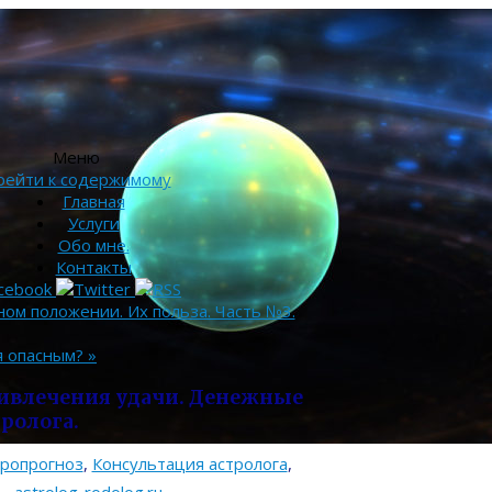
Меню
рейти к содержимому
Главная
Услуги
Обо мне.
Контакты
ом положении. Их польза. Часть №3.
я опасным?
»
ривлечения удачи. Денежные
тролога.
тропрогноз
,
Консультация астролога
,