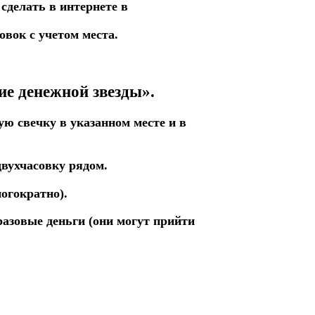
 сделать в интернете в
совок
с учетом места.
е денежной звезды».
ую свечку в
указанном
месте
и
в
двухчасовку рядом.
огократно).
разовые деньги
(они могут прийти