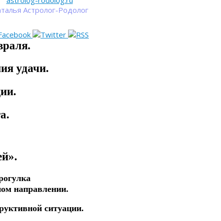
astrolog-rodolog.ru
талья Астролог-Родолог
враля.
ия удачи.
ции.
га.
ей».
прогулка
ном
направлении.
труктивной ситуации.