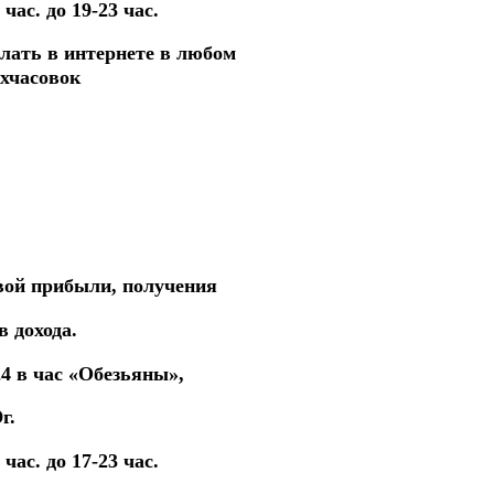
ас. до 19-23 час.
елать в интернете в
любом
ухчасовок
овой прибыли,
получения
 дохода.
24
в час «Обезьяны»,
г.
ас. до 17-23 час.