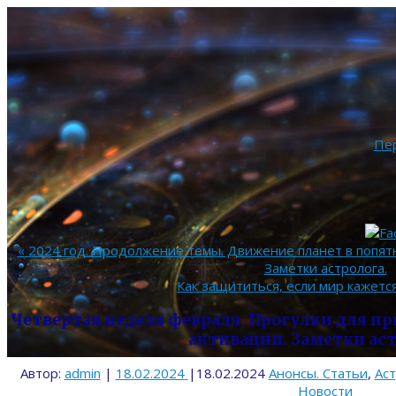
Пе
«
2024 год. Продолжение темы. Движение планет в попятн
Заметки астролога.
Как защититься, если мир кажетс
Четвертая неделя февраля. Прогулки для п
активации. Заметки ас
Автор:
admin
|
18.02.2024
|
18.02.2024
Анонсы. Статьи
,
Ас
Новости