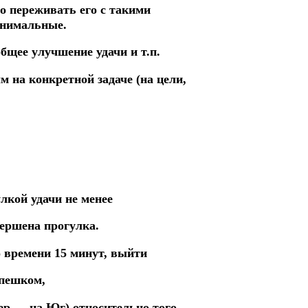
о переживать его с такими
инимальные.
бщее улучшение удачи и т.п.
ым на конкретной
задаче
(на цели,
улкой удачи не менее
вершена прогулка.
о времени 15 минут,
выйти
 пешком,
ер — на Юг)
относительно
того