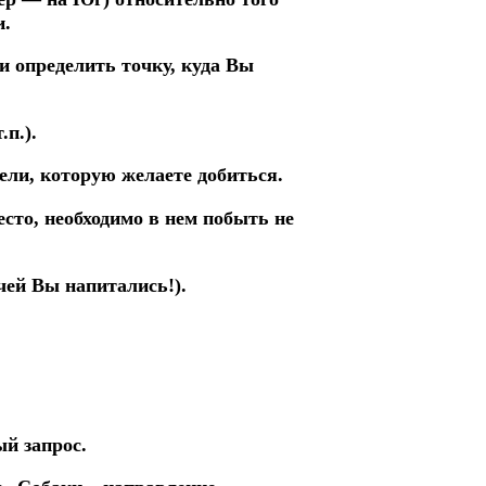
и.
и определить точку,
куда
Вы
.п.).
ели,
которую
желаете
добиться.
есто, необходимо
в
нем побыть не
чей Вы напитались!).
й запрос.