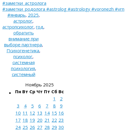
#заметки_астролога
#заметки_родолога #astrolog #astrology #voronezh #vrn
#январь
,
2025
,
астролог
,
астропсихолог
,
год
,
обратить
внимание при
выборе партнера
,
Психогенетика
,
психолог
,
системная
психология
,
системный
Ноябрь 2025
Пн
Вт
Ср
Чт
Пт
Сб
Вс
1
2
3
4
5
6
7
8
9
10
11
12
13
14
15
16
17
18
19
20
21
22
23
24
25
26
27
28
29
30