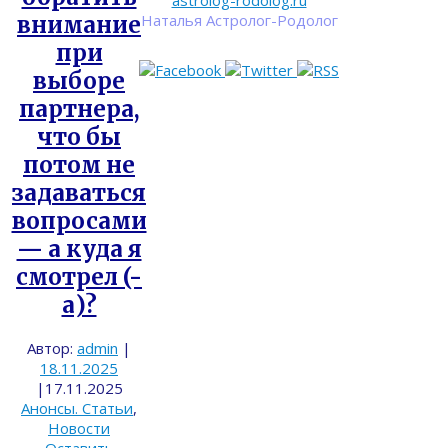
astrolog-rodolog.ru
Наталья Астролог-Родолог
внимание
при
выборе
партнера,
что бы
потом не
задаваться
вопросами
— а куда я
смотрел (-
а)?
Автор:
admin
|
18.11.2025
|
17.11.2025
Анонсы. Статьи
,
Новости