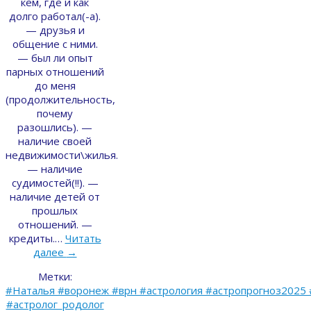
кем, где и как
долго работал(-а).
— друзья и
общение с ними.
— был ли опыт
парных отношений
до меня
(продолжительность,
почему
разошлись). —
наличие своей
недвижимости\жилья.
— наличие
судимостей(!!). —
наличие детей от
прошлых
отношений. —
кредиты.…
Читать
далее
→
Метки:
#Наталья #воронеж #врн #астрология #астропрогноз2025 
#астролог_родолог