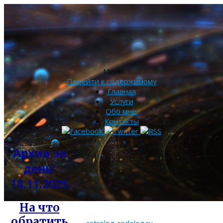
Меню
Перейти к содержимому
Главная
Услуги
Обо мне.
Контакты
Архив за
день:
18.11.2025
На что
обратить