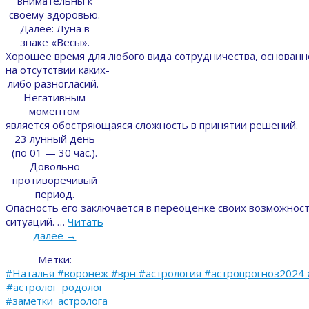
внимательны к
своему здоровью.
Далее: Луна в
знаке «Весы».
Хорошее время для любого вида сотрудничества, основан
на отсутствии каких-
либо разногласий.
Негативным
моментом
является обостряющаяся сложность в принятии решений.
23 лунный день
(по 01 — 30 час.).
Довольно
противоречивый
период.
Опасность его заключается в переоценке своих возможност
ситуаций. …
Читать
далее
→
Метки:
#Наталья #воронеж #врн #астрология #астропрогноз2024 
#астролог_родолог
#заметки_астролога