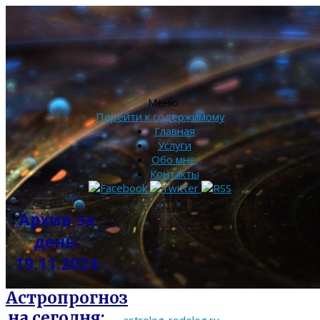
Меню
Перейти к содержимому
Главная
Услуги
Обо мне.
Контакты
Архив за
день:
19.11.2024
Астропрогноз
на сегодня: