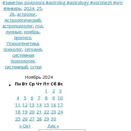
#заметки_родолога #astrolog #astrology #voronezh #vrn
#январь
,
2024
,
25
,
26
,
астролог
,
Астрологический
,
астропсихолог
,
год
,
лунные
,
ноябрь
,
прогноз
,
Психогенетика
,
психолог
,
сегодня
,
системная
психология
,
системный
,
сутки
Ноябрь 2024
Пн
Вт
Ср
Чт
Пт
Сб
Вс
1
2
3
4
5
6
7
8
9
10
11
12
13
14
15
16
17
18
19
20
21
22
23
24
25
26
27
28
29
30
« Окт
Дек »