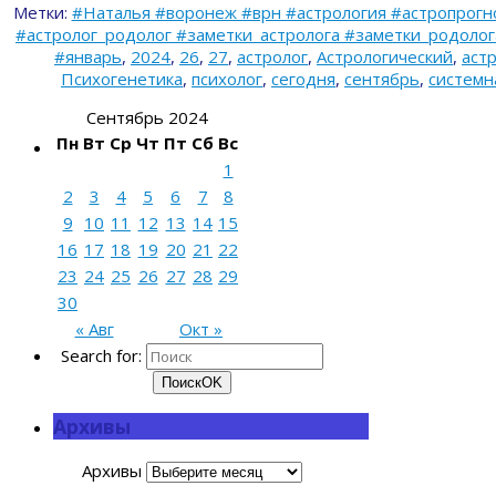
Метки:
#Наталья #воронеж #врн #астрология #астропрогн
#астролог_родолог #заметки_астролога #заметки_родолога 
#январь
,
2024
,
26
,
27
,
астролог
,
Астрологический
,
аст
Психогенетика
,
психолог
,
сегодня
,
сентябрь
,
системн
Сентябрь 2024
Пн
Вт
Ср
Чт
Пт
Сб
Вс
1
2
3
4
5
6
7
8
9
10
11
12
13
14
15
16
17
18
19
20
21
22
23
24
25
26
27
28
29
30
« Авг
Окт »
Search for:
Поиск
OK
Архивы
Архивы