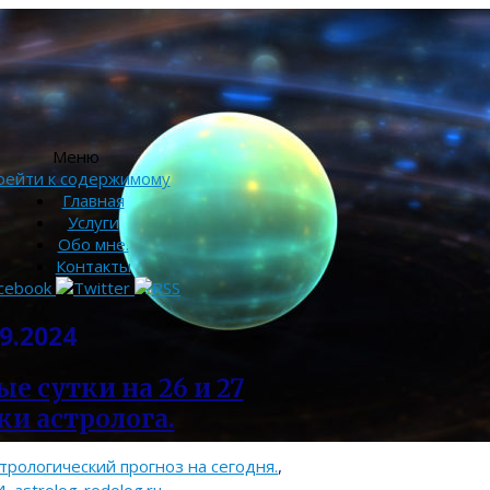
Меню
рейти к содержимому
Главная
Услуги
Обо мне.
Контакты
9.2024
е сутки на 26 и 27
ки астролога.
трологический прогноз на сегодня.
,
и