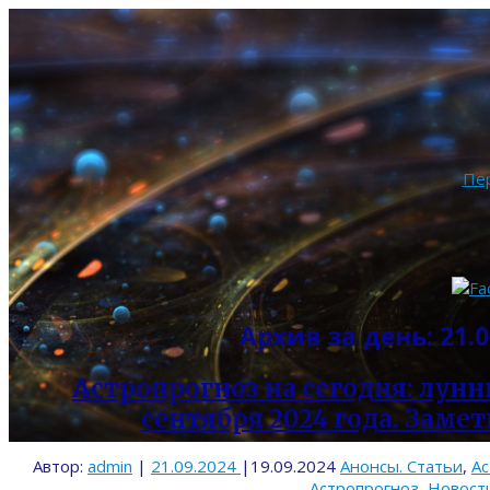
Пе
Архив за день:
21.0
Астропрогноз на сегодня: лунны
сентября 2024 года. Замет
Автор:
admin
|
21.09.2024
|
19.09.2024
Анонсы. Статьи
,
Ас
Астропрогноз
,
Новост