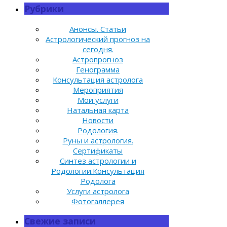
Рубрики
Анонсы. Статьи
Астрологический прогноз на
сегодня.
Астропрогноз
Генограмма
Консультация астролога
Мероприятия
Мои услуги
Натальная карта
Новости
Родология.
Руны и астрология.
Сертификаты
Синтез астрологии и
Родологии.Консультация
Родолога
Услуги астролога
Фотогаллерея
Свежие записи