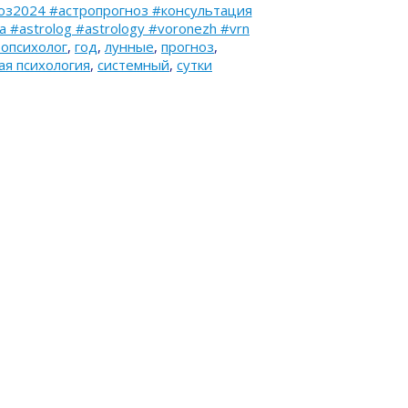
оз2024 #астропрогноз #консультация
#astrolog #astrology #voronezh #vrn
ропсихолог
,
год
,
лунные
,
прогноз
,
ая психология
,
системный
,
сутки