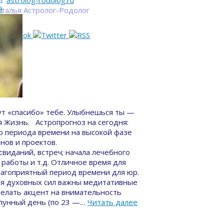
astrolog-rodolog.ru
й
талья Астролог-Родолог
ут «спасибо» тебе. Улыбнешься ты —
я Жизнь. Астропрогноз на сегодня:
го периода времени на высокой фазе
нов и проектов.
свиданий, встреч; начала лечебного
) работы и т.д. Отличное время для
лагоприятный период времени для юр.
ития духовных сил важны медитативные
делать акцент на внимательность
 лунный день (по 23 —…
Читать далее