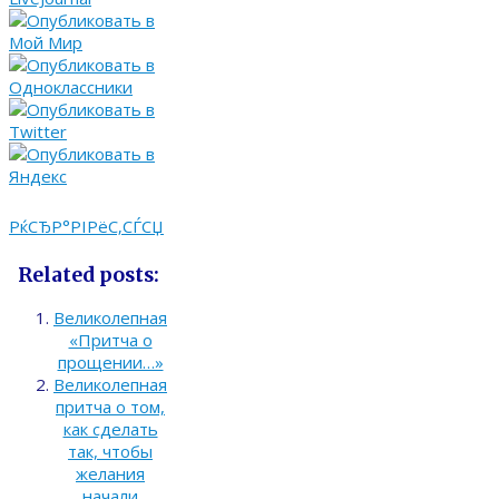
РќСЂР°РІРёС‚СЃСЏ
Related posts:
Великолепная
«Притча о
прощении…»
Великолепная
притча о том,
как сделать
так, чтобы
желания
начали