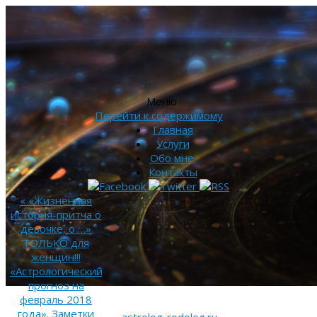
Меню
Перейти к содержимому
Главная
Услуги
Обо мне.
Контакты
«
«Жизненная
история-притча о
девочке, о …»
ТОЛЬКО для
женщин!!!
«Астрологический
прогноз на
февраль 2018
года». Заметки