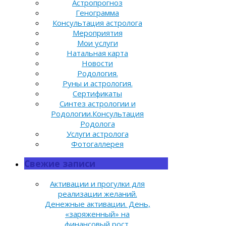
Астропрогноз
Генограмма
Консультация астролога
Мероприятия
Мои услуги
Натальная карта
Новости
Родология.
Руны и астрология.
Сертификаты
Синтез астрологии и
Родологии.Консультация
Родолога
Услуги астролога
Фотогаллерея
Свежие записи
Активации и прогулки для
реализации желаний.
Денежные активации. День,
«заряженный» на
финансовый рост.