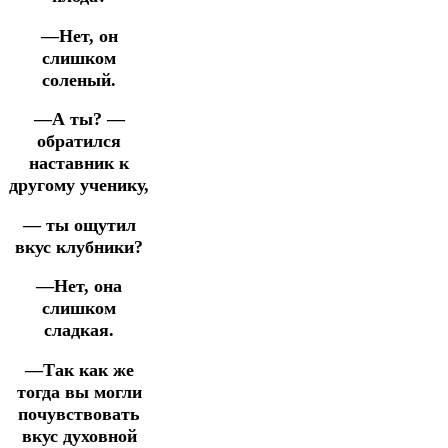
—Нет, он
слишком
соленый.
—А ты? —
обратился
наставник к
другому ученику,
— ты ощутил
вкус клубники?
—Нет, она
слишком
сладкая.
—Так как же
тогда вы могли
почувствовать
вкус духовной