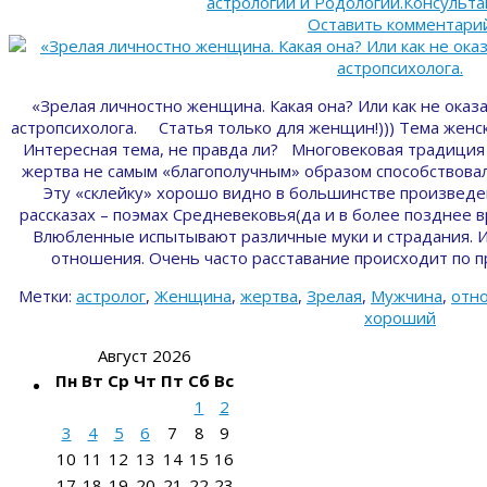
астрологии и Родологии.Консульт
Оставить комментари
«Зрелая личностно женщина. Какая она? Или как не оказ
астропсихолога. Статья только для женщин!))) Тема женск
Интересная тема, не правда ли? Многовековая традиция 
жертва не самым «благополучным» образом способствова
Эту «склейку» хорошо видно в большинстве произведени
рассказах – поэмах Средневековья(да и в более позднее 
Влюбленные испытывают различные муки и страдания. И, 
отношения. Очень часто расставание происходит по 
Метки:
астролог
,
Женщина
,
жертва
,
Зрелая
,
Мужчина
,
отн
хороший
Август 2026
Пн
Вт
Ср
Чт
Пт
Сб
Вс
1
2
3
4
5
6
7
8
9
10
11
12
13
14
15
16
17
18
19
20
21
22
23