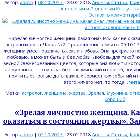
Автор:
admin
|
08.10.2017
|
23.02.2018
Анонсы. Статьи
,
Конс
астрологии и Родологии.Консульт
Оставить комментари
«Зрелая личностно женщина. Какая она? Или как не оказ
астропсихолога. Часть №2. Продолжение темы от 05.10.17
женщина умеет различать секс и любовь. Она прекрасно по
любовью, а может быть и без любви. Любовь для такой 
весной свежесрезанных цветов, которые она любит и кото
ее мужчины – это молча, без напоминаний и просьб, почи
помнить основные даты важных совместных событий и по
этого ничего нет, то тогда…
Чита
Метки:
астролог
,
Женщина
,
жертва
,
Зрелая
,
Мужчина
,
отн
хороший
«Зрелая личностно женщина. Ка
оказаться в состоянии жертвы». За
Автор:
admin
|
05.10.2017
|
23.02.2018
Анонсы. Статьи
,
Конс