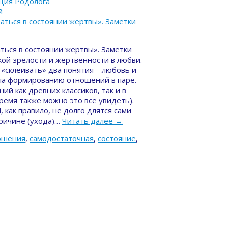
ация Родолога
й
аться в состоянии жертвы». Заметки
ой зрелости и жертвенности в любви.
«склеивать» два понятия – любовь и
ла формированию отношений в паре.
й как древних классиков, так и в
время также можно это все увидеть).
как правило, не долго длятся сами
причине (ухода)…
Читать далее
→
ошения
,
самодостаточная
,
состояние
,