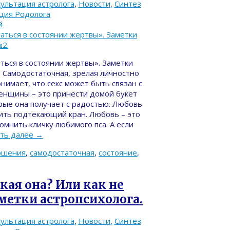
ультация астролога
,
Новости
,
Синтез
ация Родолога
й
аться в состоянии жертвы». Заметки
. Самодостаточная, зрелая личностно
нимает, что секс может быть связан с
женщины – это принести домой букет
рые она получает с радостью. Любовь
нить подтекающий кран. Любовь – это
мнить кличку любимого пса. А если
ть далее
→
ошения
,
самодостаточная
,
состояние
,
кая она? Или как не
метки астропсихолога.
ультация астролога
,
Новости
,
Синтез