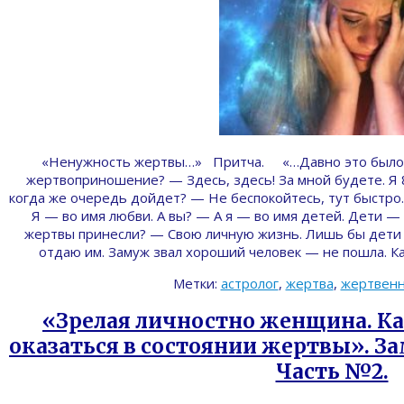
На
«Ненужность жертвы…» Притча. «…Давно это было…
жертвоприношение? — Здесь, здесь! За мной будете. Я 
когда же очередь дойдет? — Не беспокойтесь, тут быстро.
Я — во имя любви. А вы? — А я — во имя детей. Дети — 
жертвы принесли? — Свою личную жизнь. Лишь бы дети б
отдаю им. Замуж звал хороший человек — не пошла. Ка
Метки:
астролог
,
жертва
,
жертвенн
«Зрелая личностно женщина. Ка
оказаться в состоянии жертвы». За
Часть №2.