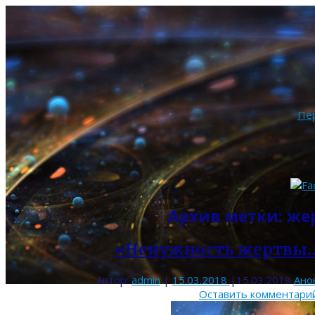
Пе
Архив метки:
же
«Ненужность жертвы…
Автор:
admin
|
15.03.2018
|
15.03.2018
Ано
Оставить комментари