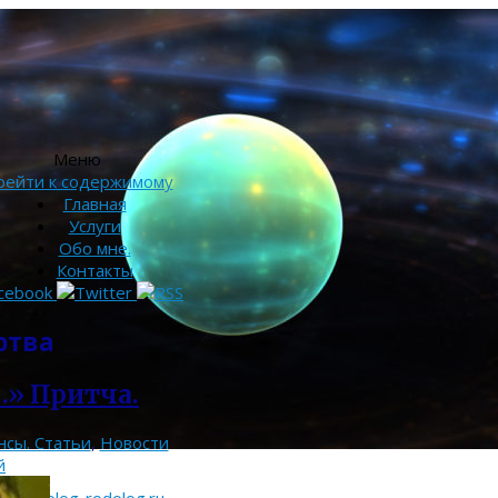
Меню
рейти к содержимому
Главная
Услуги
Обо мне.
Контакты
ртва
» Притча.
нсы. Статьи
,
Новости
й