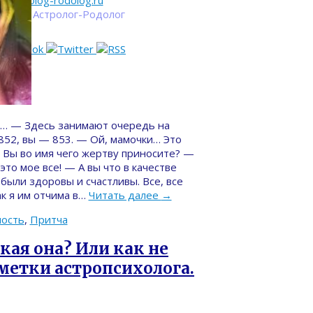
astrolog-rodolog.ru
талья Астролог-Родолог
 — Здесь занимают очередь на
852, вы — 853. — Ой, мамочки… Это
 Вы во имя чего жертву приносите? —
это мое все! — А вы что в качестве
ыли здоровы и счастливы. Все, все
к я им отчима в…
Читать далее
→
ость
,
Притча
кая она? Или как не
метки астропсихолога.