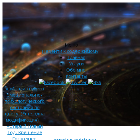
Меню
Перейти к содержимому
Главная
Услуги
Обо мне.
Контакты
«
«Анализ своего
эмоционально-
психологического
состояния по
цвету. (Еще одна
модификация).
«Старый Новый
Год. Крещение
Господнее.