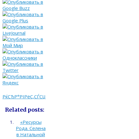
РќСЂР°РІРёС‚СЃСЏ
Related posts:
«Ресурсы
Рода. Селена
в Натальной