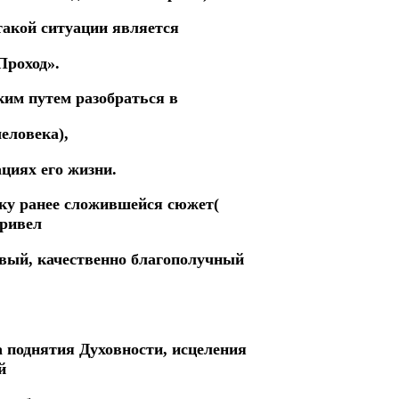
акой ситуации является
Проход».
ким путем разобраться в
еловека),
циях его жизни.
ику ранее сложившейся сюжет(
привел
овый, качественно благополучный
а поднятия Духовности, исцеления
й