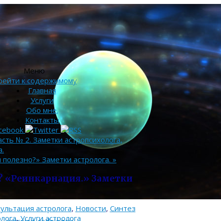
Меню
рейти к содержимому
Главная
Услуги
Обо мне.
Контакты
сть № 2. Заметки астропсихолога,
.
 полезно?» Заметки астролога.
»
? «Реинкарнация.» Заметки
.
ультация астролога
,
Новости
,
Синтез
олога
,
Услуги астролога