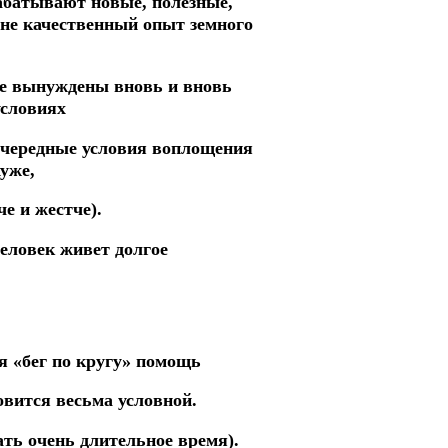
абатывают новые, полезные,
лне качественный опыт земного
ае вынуждены вновь и вновь
условиях
очередные условия воплощения
хуже,
е и жестче).
еловек живет долгое
ия «бег по кругу» помощь
овится весьма условной.
ть очень длительное время).