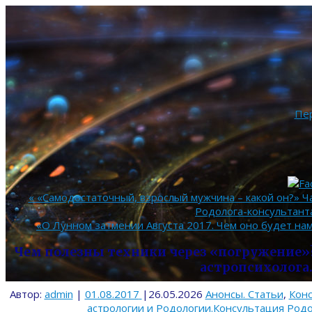
Пе
«
«Самодостаточный, взрослый мужчина – какой он?» Ча
Родолога-консультанта
«О Лунном затмении Августа 2017. Чем оно будет нам
Чем полезны техники через «погружение»
астропсихолога
Автор:
admin
|
01.08.2017
|
26.05.2026
Анонсы. Статьи
,
Конс
астрологии и Родологии.Консультация Род