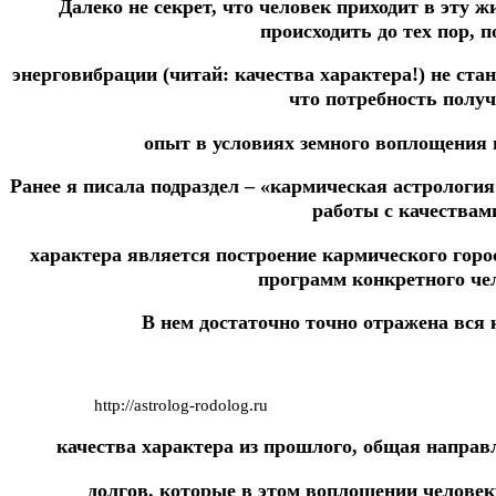
Далеко не секрет, что человек приходит в эту жи
происходить до тех пор, п
энерговибрации (читай: качества характера!) не ст
что потребность полу
опыт в условиях земного воплощения 
Ранее я писала подраздел – «кармическая астрология
работы с качествам
характера является построение кармического гор
программ конкретного че
В нем достаточно точно отражена вся 
http://astrolog-rodolog.ru
качества характера из прошлого, общая направл
долгов, которые в этом воплощении челове