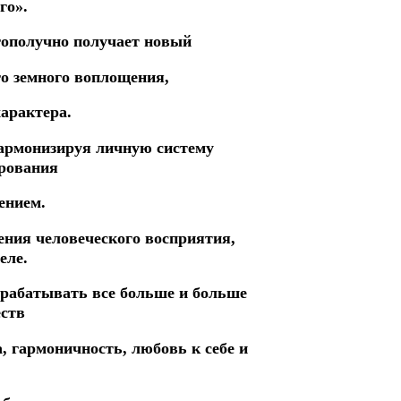
го».
гополучно получает новый
о земного воплощения,
арактера.
гармонизируя личную систему
ирования
ением.
рения человеческого восприятия,
еле.
арабатывать все больше и больше
ств
а, гармоничность, любовь к себе и