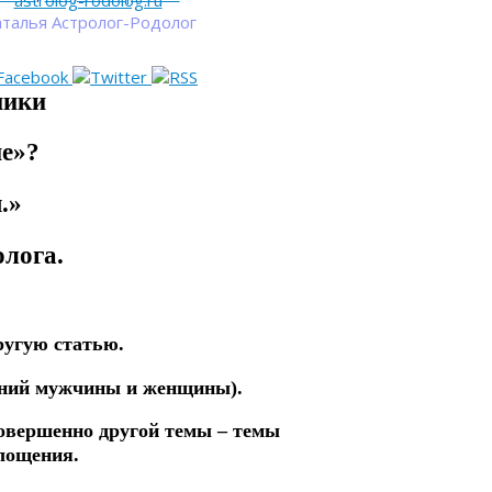
astrolog-rodolog.ru
талья Астролог-Родолог
ники
е»?
.»
лога.
ругую статью.
ений мужчины и женщины).
совершенно другой темы – темы
лощения.