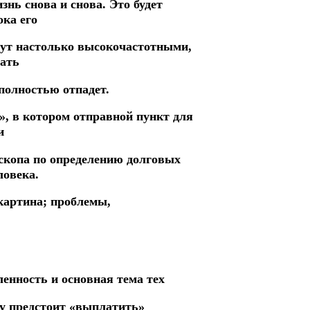
знь снова и снова. Это будет
ока его
анут настолько высокочастотными,
чать
полностью отпадет.
», в котором отправной пункт для
и
оскопа по определению долговых
ловека.
картина; проблемы,
енность и основная тема тех
ку предстоит «выплатить»