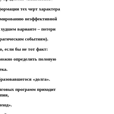
формации тех черт характера
ормированию неэффективной
 худшем варианте – потери
трагическим событиям).
, если бы не тот факт:
зможно определить половую
ека.
бразовавшегося «долга».
лговых программ приходит
пия,
оход».