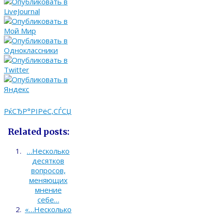
РќСЂР°РІРёС‚СЃСЏ
Related posts:
…Несколько
десятков
вопросов,
меняющих
мнение
себе…
«…Несколько