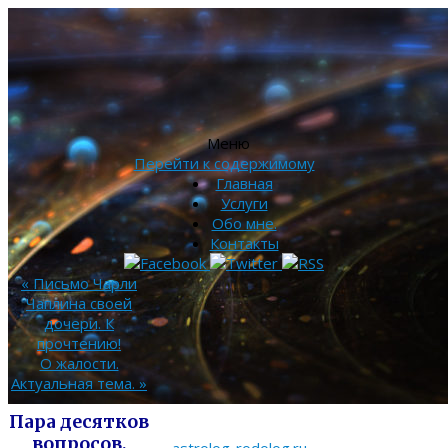
Меню
Перейти к содержимому
Главная
Услуги
Обо мне.
Контакты
«
Письмо Чарли
Чаплина своей
дочери. К
прочтению!
О жалости.
Актуальная тема.
»
Пара десятков
вопросов,