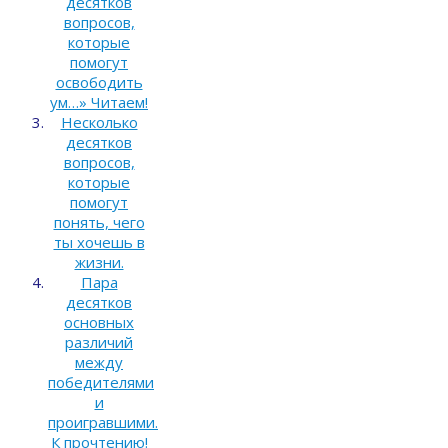
десятков
вопросов,
которые
помогут
освободить
ум…» Читаем!
Несколько
десятков
вопросов,
которые
помогут
понять, чего
ты хочешь в
жизни.
Пара
десятков
основных
различий
между
победителями
и
проигравшими.
К прочтению!