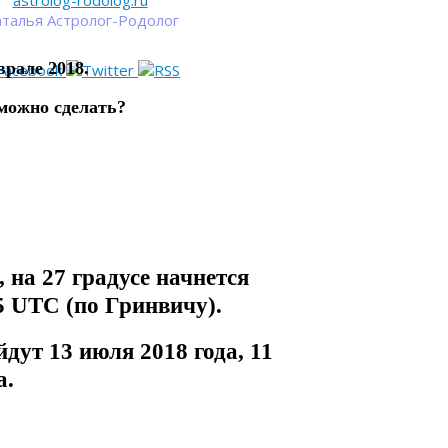
astrolog-rodolog.ru
талья Астролог-Родолог
рале 2018.
 можно сделать?
 на 27 градусе начнется
55 UTC (по Гринвичу).
ут 13 июля 2018 года, 11
а.