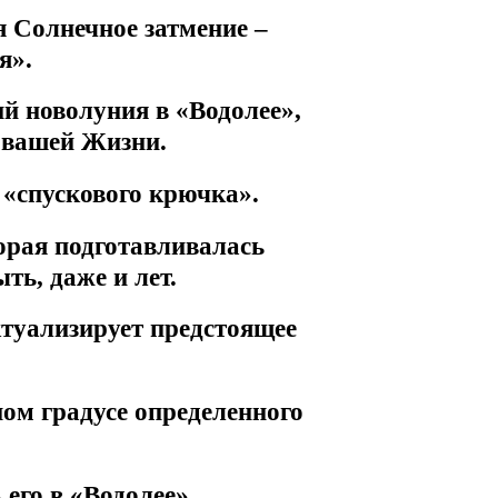
 Солнечное затмение –
я».
ий новолуния в «Водолее»,
 вашей Жизни.
 «спускового крючка».
орая подготавливалась
ть, даже и лет.
ктуализирует предстоящее
ом градусе определенного
его в «Водолее».