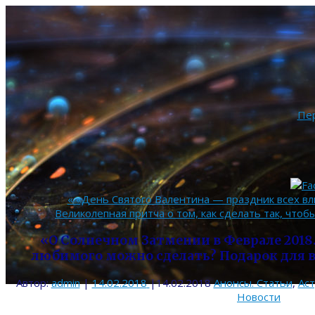
Пе
«
«День Святого Валентина — праздник всех вл
Великолепная притча о том, как сделать так, что
«О Солнечном Затмении в Феврале 2018.
любимого можно сделать? Подарок для вс
Автор:
admin
|
14.02.2018
|
14.02.2018
Анонсы. Статьи
,
Ас
Новости