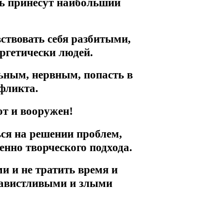
нь принесут наибольший
ствовать себя разбитыми,
ергетически людей.
ьным, нервным, попасть в
фликта.
от и вооружен!
ься на решении проблем,
нно творческого подхода.
и и не тратить время и
завистливыми и злыми