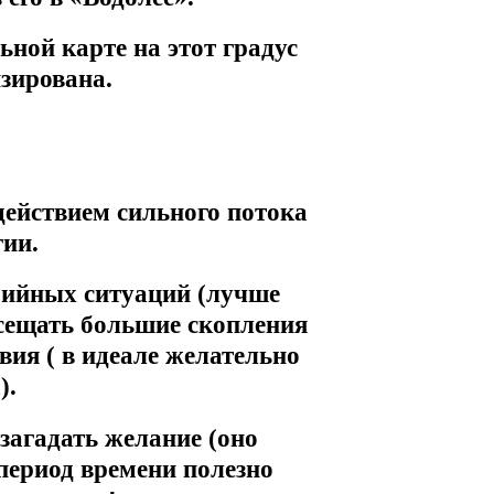
ьной карте на этот градус
изирована.
действием сильного потока
гии.
рийных ситуаций (лучше
осещать большие скопления
вия ( в идеале желательно
).
 загадать желание (оно
т период времени полезно