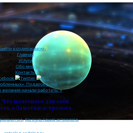
Меню
рейти к содержимому
Главная
Услуги
Обо мне.
Контакты
юбленных». Подарок всем!
бы желания начали работать.
»
 Что полезного для себя
ех.» Заметки астролога.
тропрогноз
,
Консультация астролога
,