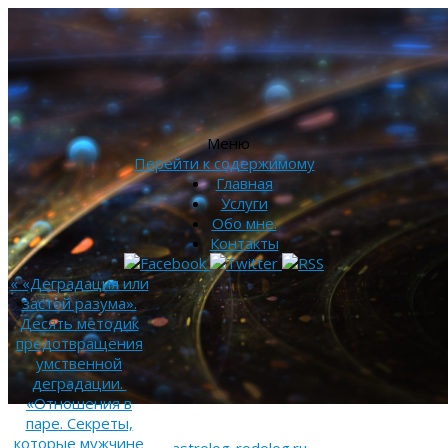
Меню
Перейти к содержимому
Главная
Услуги
Обо мне.
Контакты
«
«Деградация или
застой разума».
Десять методик
предотвращения
умственной
деградации.
«Отношения в
паре. Секреты,
которые мужчине