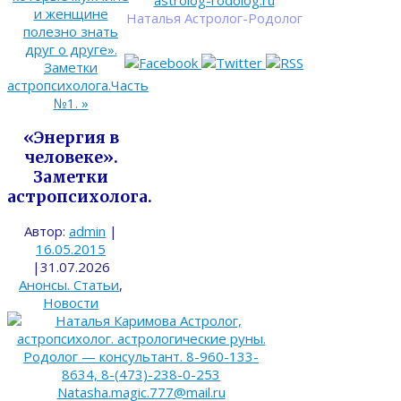
astrolog-rodolog.ru
и женщине
Наталья Астролог-Родолог
полезно знать
друг о друге».
Заметки
астропсихолога.Часть
№1.
»
«Энергия в
человеке».
Заметки
астропсихолога.
Автор:
admin
|
16.05.2015
|
31.07.2026
Анонсы. Статьи
,
Новости