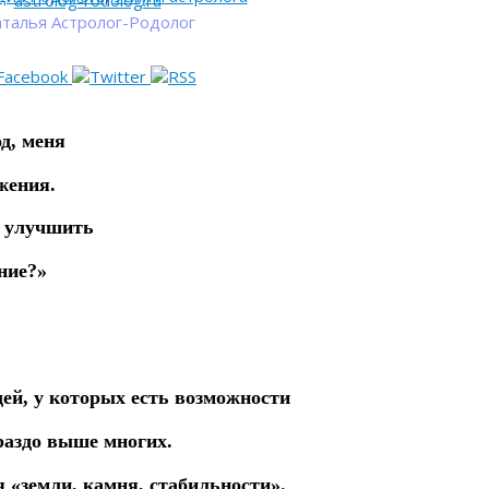
astrolog-rodolog.ru
талья Астролог-Родолог
д, меня
жения.
у улучшить
ние?»
ей, у которых есть возможности
раздо выше многих.
 «земли, камня, стабильности».