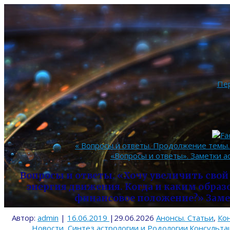
Пе
«
Вопросы и ответы. Продолжение темы. 
«Вопросы и ответы». Заметки а
Вопросы и ответы. «Хочу увеличить свой
энергия движения. Когда и каким образ
финансовое положение?» Заме
Автор:
admin
|
16.06.2019
|
29.06.2026
Анонсы. Статьи
,
Ко
Новости
,
Синтез астрологии и Родологии.Консульта