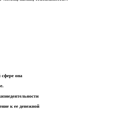
 сфере она
е.
жизнедеятельности
ение к ее денежной