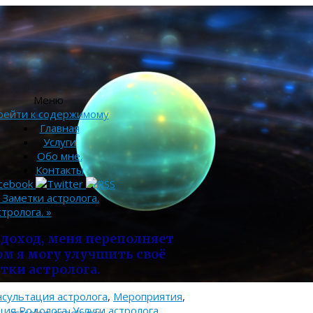
Меню
рейти к содержимому
Главная
Услуги
Обо мне.
Контакты
Заметки астролога.
стролога.
»
 доход, меня переполняет
ом я могу улучшить своё
тки астролога.
нсультация астролога
,
Мероприятия
,
ция Родолога
,
Услуги астролога