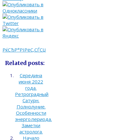
РќСЂР°РІРёС‚СЃСЏ
Related posts:
Середина
июня 2022
года.
Ретроградный
Сатурн.
Полнолуние.
Особенности
энерго.периода.
Заметки
астролога.
Начало