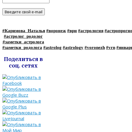
#Каримова_Наталья
#воронеж
#врн
#астрология
#астропрогн
#астролог_родолог
#заметки_астролога
#заметки_родолога
#astrolog
#astrology
#voronezh
#vrn
#янва
Поделиться в
соц. сетях