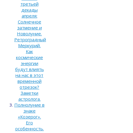
третьей
декады
апреля:
Солнечное
затмение и
Новолуние.
Ретроградный
Меркурий.
Как
космические
энергии
будут влиять
на нас в этот
временной
отрезок?
Заметки
астролога.
Полнолуние в
знаке
«Козерог».
Его
особенность.