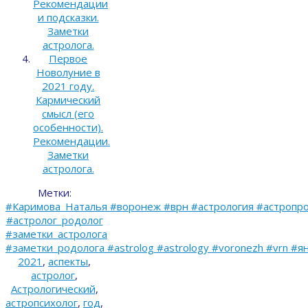
Рекомендации
и подсказки.
Заметки
астролога.
Первое
Новолуние в
2021 году.
Кармический
смысл (его
особенности).
Рекомендации.
Заметки
астролога.
Метки:
#Каримова_Наталья #воронеж #врн #астрология #астропро
#астролог_родолог
#заметки_астролога
#заметки_родолога #astrolog #astrology #voronezh #vrn #я
2021
,
аспекты
,
астролог
,
Астрологический
,
астропсихолог
,
год
,