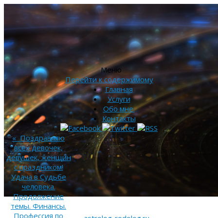
Меню
Перейти к содержимому
Главная
Услуги
Обо мне.
Контакты
«
Поздравляю
всех девочек,
девушек, женщин
с праздником!
Удача в Судьбе
человека.
Продолжение
темы. Финансы.
Профессия по