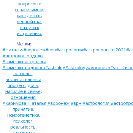
вопросов к
созависимым:
как сделать
первый шаг
на пути к
исцелению.
Метки:
#Наталья#воронеж#врн#астрология#астропрогноз2021#ас
#астролог_родолог
#заметки_астролога
#заметки_родолога#astrolog#astrology#voronezh#vrn #ию
астролог
,
воспитательный
процесс
,
дочь
,
насилие в семье
,
отношения.
#Каримова_Наталья #воронеж #врн #астрология #астропро
принятие
,
Психогенетика
,
психолог
,
реальность
,
системная