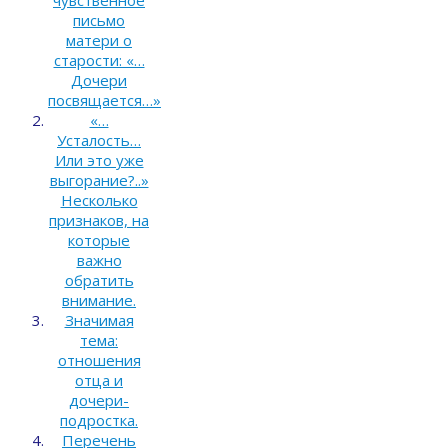
письмо
матери о
старости: «…
Дочери
посвящается…»
«…
Усталость…
Или это уже
выгорание?..»
Несколько
признаков, на
которые
важно
обратить
внимание.
Значимая
тема:
отношения
отца и
дочери-
подростка.
Перечень