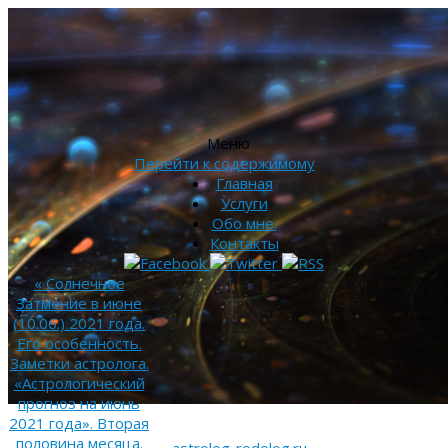
Меню
Перейти к содержимому
Главная
Услуги
Обо мне.
Контакты
«
Солнечное
Затмение в июне
(10.06.) 2021 года.
Его особенность.
Заметки астролога.
«Астрологический
прогноз на июнь
2021 года». Вторая
половина месяца.