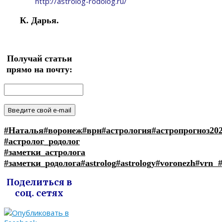
http://astrolog-rodolog.ru/
К. Дарья.
Получай статьи
прямо на почту:
#Наталья
#воронеж
#врн
#астрология
#астропрогноз20
#астролог_родолог
#заметки_астролога
#заметки_родолога
#astrolog
#astrology
#voronezh
#vrn
Поделиться в
соц. сетях