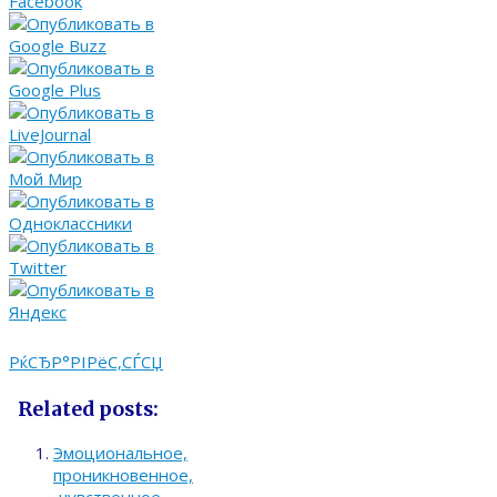
РќСЂР°РІРёС‚СЃСЏ
Related posts:
Эмоциональное,
проникновенное,
чувственное