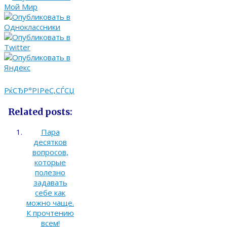
РќСЂР°РІРёС‚СЃСЏ
Related posts:
Пара
десятков
вопросов,
которые
полезно
задавать
себе как
можно чаще.
К прочтению
всем!