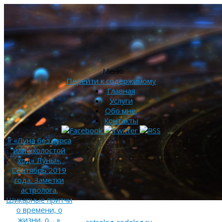
Меню
Перейти к содержимому
Главная
Услуги
Обо мне.
Контакты
«
«Луна без курса
или «холостой
ход» Луны».
Сентябрь 2019
года. Заметки
астролога.
Шикарные притчи
о времени, о
жизни, о…
»