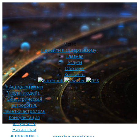
Меню
Перейти к содержимому
Главная
Услуги
Обо мне.
Контакты
«
Астрология пар
(групп людей).
Синастрическая
астрология.
Заметки астролога.
Консультация
астролога.
Натальная
астрология.
»