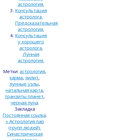
астрология.
Консультация
астролога.
Предсказательная
астрология.
Консультация
у хорошего
астролога.
Лунная
астрология.
Метки:
астрология
,
карма
,
лилит
,
лунные узлы
,
натальная карта
,
транзиты планет
,
черная луна
.
Закладка
Постоянная ссылка
.
«
Астрология пар
(групп людей).
Синастрическая