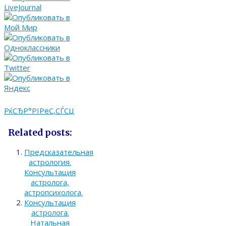
РќСЂР°РІРёС‚СЃСЏ
Related posts:
Предсказательная
астрология.
Консультация
астролога,
астропсихолога.
Консультация
астролога.
Натальная