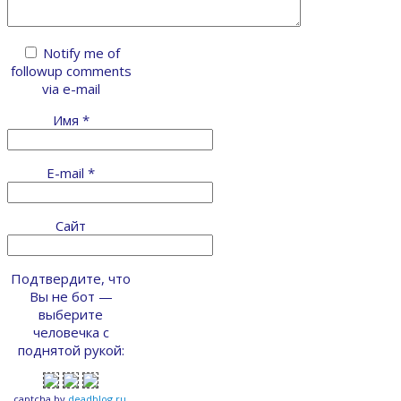
Notify me of
followup comments
via e-mail
Имя
*
E-mail
*
Сайт
Подтвердите, что
Вы не бот —
выберите
человечка с
поднятой рукой:
captcha
by
deadblog.ru