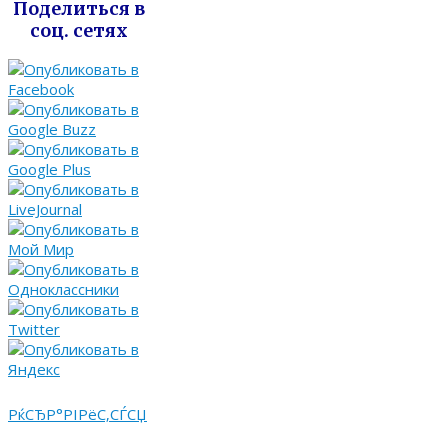
Поделиться в
соц. сетях
РќСЂР°РІРёС‚СЃСЏ