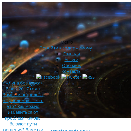
Меню
Перейти к содержимому
Главная
Услуги
Обо мне.
Контакты
«
«Луна без курса»,
июнь 2017 года.
Заметки астролога.
«Проблема» — что
это? Как можно
избавиться от
проблем? Каковы
бывают пути
решения? Заметки