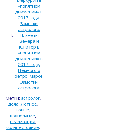
Меркурий в
«попятном
движении» в
2017 году.
Заметки
астролога.
Планеты
Венера и
Юпитер в
«попятном
движении» в
2017 году.
Немного о
ретро-Марсе.
Заметки
астролога.
Метки:
астролог
,
дела
,
Летнее
,
новые
,
полнолуние
,
реализация
,
солнцестояние
,