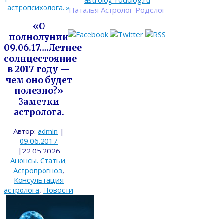
astrolog-rodolog.ru
астропсихолога.
»
Наталья Астролог-Родолог
«О
полнолунии
09.06.17….Летнее
солнцестояние
в 2017 году —
чем оно будет
полезно?»
Заметки
астролога.
Автор:
admin
|
09.06.2017
|
22.05.2026
Анонсы. Статьи
,
Астропрогноз
,
Консультация
астролога
,
Новости