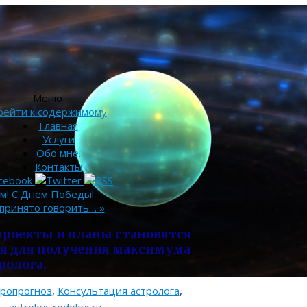
Меню
рейти к содержимому
Главная
Услуги
Обо мне.
Контакты
м! С Днем Победы!
 пpинятo гoвopить…
»
 проекты и планы становятся
я для получения максимума
ролога.
тропрогноз
,
Консультация астролога
,