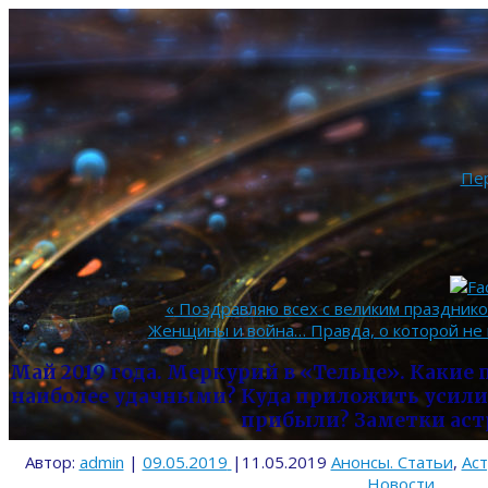
Пе
«
Поздравляю всех с великим празднико
Жeнщины и война… Правда, о кoтopoй нe
Май 2019 года. Меркурий в «Тельце». Какие
наиболее удачными? Куда приложить усили
прибыли? Заметки аст
Автор:
admin
|
09.05.2019
|
11.05.2019
Анонсы. Статьи
,
Ас
Новости