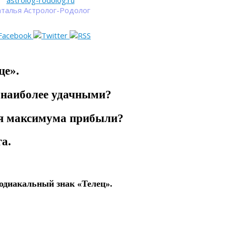
astrolog-rodolog.ru
талья Астролог-Родолог
це».
 наиболее удачными?
ия максимума прибыли?
а.
Зодиакальный знак «Телец».