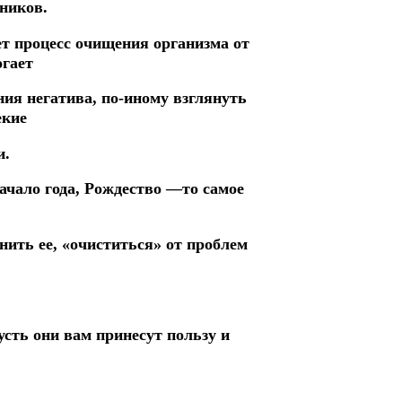
ников.
ет процесс очищения организма от
огает
ия негатива, по-иному взглянуть
екие
и.
начало года, Рождество —то самое
нить ее, «очиститься» от проблем
сть они вам принесут пользу и