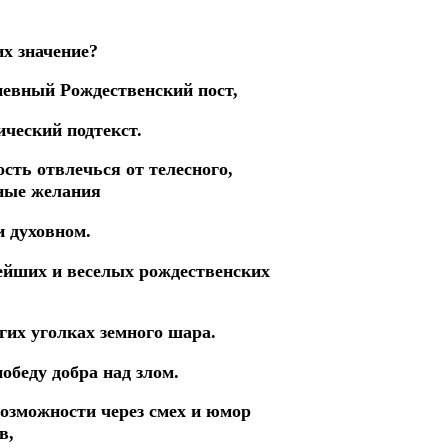
их значение?
дневный Рождественский пост,
ический подтекст.
сть отвлечься от телесного,
ные желания
и духовном.
нейших и веселых рождественских
огих
уголках земного шара.
обеду добра над злом.
возможности через смех и юмор
в,