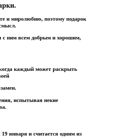
арки.
те и миролюбию, поэтому подарок
 смысл.
я с ним всем добрым и хорошим,
 когда каждый может раскрыть
воей
замен.
рения, испытывая некие
ва.
19 января и считается одним из