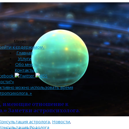
Меню
рейти к содержимому
Главная
Услуги
Обо мне.
Контакты
ности?»
уктивно можно использовать время
тропсихолога.
»
, имеющие отношение к
а.» Заметки астропсихолога.
Консультация астролога
,
Новости
,
.Консультация Родолога