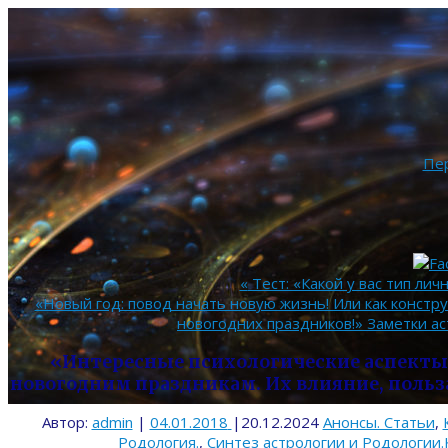
Пе
«
Тест: «Какой у вас тип лич
«Новый год: повод начать новую жизнь! Или как констр
новогодних праздников!» Заметки ас
«Интересные психологические аспекты
новогодним праздникам. Их влияние, польз
Автор:
admin
|
04.01.2018
|
20.12.2024
Анонсы. Статьи
,
Родология.
,
Синтез астрологии и Родологии