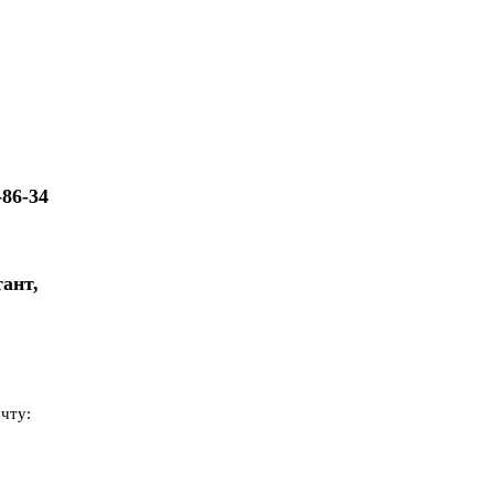
86-34
ант,
чту: