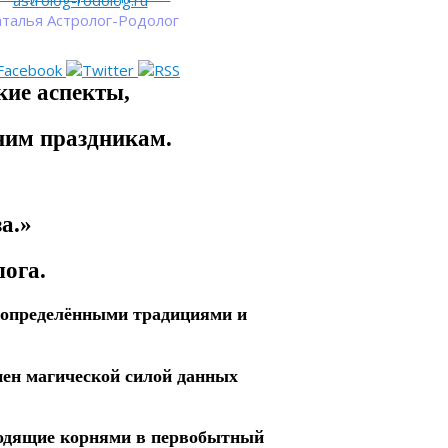
astrolog-rodolog.ru
талья Астролог-Родолог
кие аспекты,
ним праздникам.
а.»
ога.
я определёнными традициями и
ен магической силой данных
ходящие корнями в первобытный