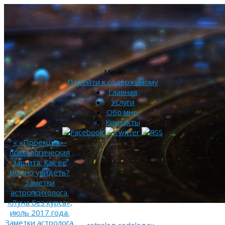
Меню
Перейти к содержимому
Главная
Услуги
Обо мне.
Контакты
«
«Проекция»-
психологическая
защита. Как ее
можно увидеть?
Заметки
астропсихолога.
«Луна без курса»,
июль 2017 года.
Заметки астролога.