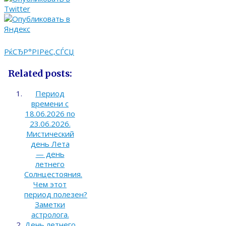
РќСЂР°РІРёС‚СЃСЏ
Related posts:
Период
времени с
18.06.2026 по
23.06.2026.
Мистический
день Лета
— день
летнего
Солнцестояния.
Чем этот
период полезен?
Заметки
астролога.
День летнего