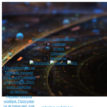
Меню
Перейти к содержимому
Главная
Услуги
Обо мне.
Контакты
«
Астропрогноз на
сегодня: лунные
сутки на 07 ноября
и 08 ноября 2025
года. Заметки
астролога.
Первая декада
ноября. Прогулки
(и активации) для