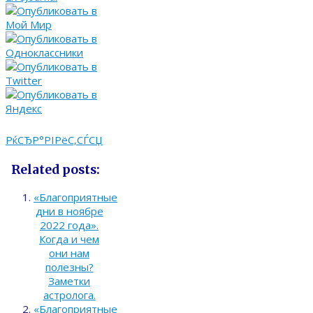
РќСЂР°РІРёС‚СЃСЏ
Related posts:
«Благоприятные
дни в ноябре
2022 года».
Когда и чем
они нам
полезны?
Заметки
астролога.
«Благоприятные