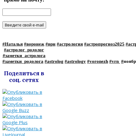
#Наталья
#воронеж
#врн
#астрология
#астропрогноз2025
#аст
#астролог_родолог
#заметки_астролога
#заметки_родолога
#astrolog
#astrology
#voronezh
#vrn
#
ноябр
Поделиться в
соц. сетях