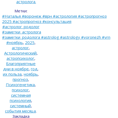
астролога.
Метки:
#Наталья #воронеж #врн #астрология #астропрогноз
2025 #астропрогноз #консультация
#астролог_родолог
#заметки_астролога
#заметки_родолога #astrolog #astrology #voronezh #vrn
#ноябрь
,
2025
,
астролог
,
Астрологический
,
астропсихолог
,
Благоприятные
дни в ноябре
,
год
,
их польза
,
ноябрь
,
прогноз
,
Психогенетика
,
психолог
,
системная
психология
,
системный
,
события месяца
.
Закладка