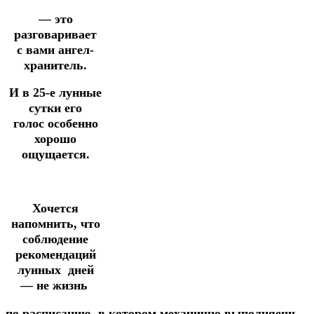
— это
разговаривает
с
вами
ангел-
хранитель.
И
в 25-е лунные
сутки
его
голос особенно
хорошо
ощущается.
Хочется
напомнить, что
соблюдение
рекомендаций
лунных
дней
—
не жизнь
по
расписанию,
в
котором
механично
выполняешь