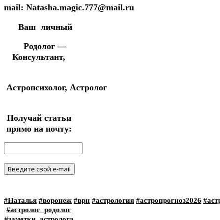
mail: Natasha.magic.777@mail.ru
Ваш личный
Родолог —
Консультант,
Астропсихолог,
Астролог
Получай статьи
прямо на почту:
#Наталья
#воронеж
#врн
#астрология
#астропрогноз2026
#аст
#астролог_родолог
#заметки_астролога