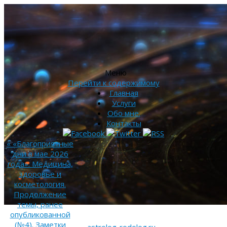
Меню
Перейти к содержимому
Главная
Услуги
Обо мне.
Контакты
«
«Благоприятные
дни в мае 2026
года». Медицина,
здоровье и
косметология.
Продолжение
темы, ранее
опубликованной
(№4). Заметки