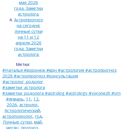
мая 2026
года. Заметки
астролога.
Астропрогноз
на сегодня:
лунные сутки
на 11 и 12
апреля 2026
года. Заметки
астролога.
Метки:
#Наталья #воронеж #врн #астрология #астропрогноз
2026 #астропрогноз #консультация
#астролог_родолог
#заметки_астролога
#заметки_родолога #astrolog #astrology #voronezh #vrn
#январь
,
11
,
12
,
2026
,
астролог
,
Астрологический
,
астропсихолог
,
год
,
Лунные сутки
,
май
,
месяц
,
прогноз
,