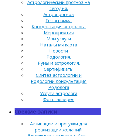
Астрологический прогноз на
сегодня.
Астропрогноз
Генограмма
Консультация астролога
Мероприятия
Мои услуги
Натальная карта
Новости
Родология.
Руны и астрология.
Сертификаты
Синтез астрологии и
Родологии.Консультация
Родолога
Услуги астролога
Фотогаллерея
Свежие записи
Активации и прогулки для
реализации желаний.
Денежные активации. День,