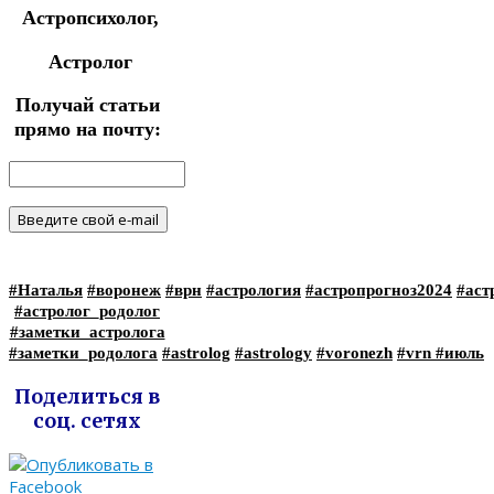
Астропсихолог,
Астролог
Получай статьи
прямо на почту:
#Наталья
#воронеж
#врн
#астрология
#астропрогноз2024
#аст
#астролог_родолог
#заметки_астролога
#заметки_родолога
#astrolog
#astrology
#voronezh
#vrn
#июль
Поделиться в
соц. сетях