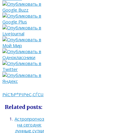
РќСЂР°РІРёС‚СЃСЏ
Related posts:
Астропрогноз
на сегодня:
лунные сутки