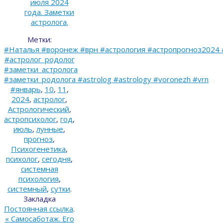
июля 2024
года. Заметки
астролога.
Метки:
#Наталья #воронеж #врн #астрология #астропрогноз2024 
#астролог_родолог
#заметки_астролога
#заметки_родолога #astrolog #astrology #voronezh #vrn
#январь
,
10
,
11
,
2024
,
астролог
,
Астрологический
,
астропсихолог
,
год
,
июль
,
лунные
,
прогноз
,
Психогенетика
,
психолог
,
сегодня
,
системная
психология
,
системный
,
сутки
.
Закладка
Постоянная ссылка
.
«
Самосаботаж. Его