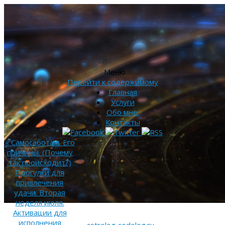
Меню
Перейти к содержимому
Главная
Услуги
Обо мне.
Контакты
«
Самосаботаж. Его
причины. (Почему
так происходит?)
Прогулки для
привлечения
удачи. Вторая
неделя июля.
Активации для
исполнения