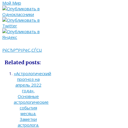
РќСЂР°РІРёС‚СЃСЏ
Related posts:
«Астрологический
прогноз на
апрель 2022
года».
Основные
астрологические
события
месяца.
Заметки
астролога.