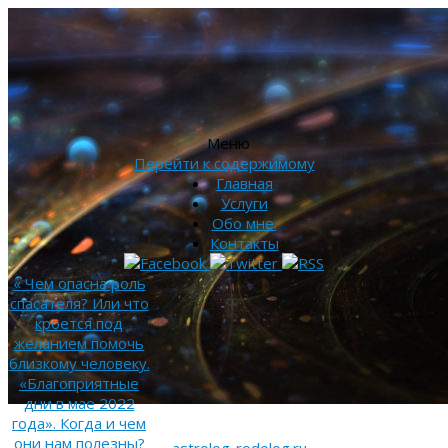
Меню
Перейти к содержимому
Главная
Услуги
Обо мне.
Контакты
«
Чем опасна роль
спасателя? Или что
кроется под
желанием помочь
близкому человеку.
«Благоприятные
дни в мае 2022
года». Когда и чем
они нам полезны?