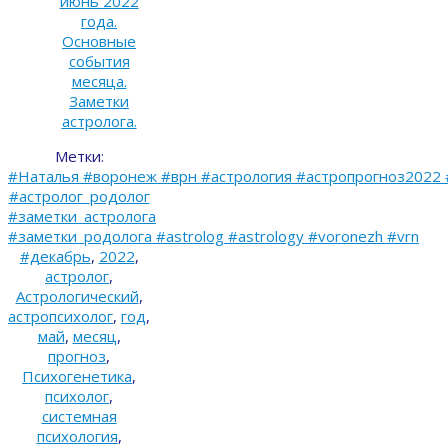
июнь 2022
года.
Основные
события
месяца.
Заметки
астролога.
Метки:
#Наталья #воронеж #врн #астрология #астропрогноз2022 
#астролог_родолог
#заметки_астролога
#заметки_родолога #astrolog #astrology #voronezh #vrn
#декабрь
,
2022
,
астролог
,
Астрологический
,
астропсихолог
,
год
,
май
,
месяц
,
прогноз
,
Психогенетика
,
психолог
,
системная
психология
,