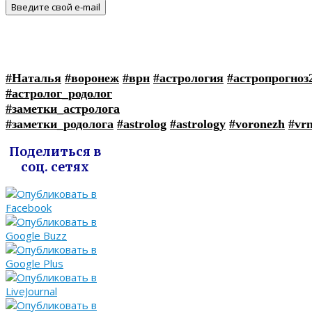
#Наталья
#воронеж
#врн
#астрология
#астропрогноз
#астролог_родолог
#заметки_астролога
#заметки_родолога
#astrolog
#astrology
#voronezh
#vr
Поделиться в
соц. сетях