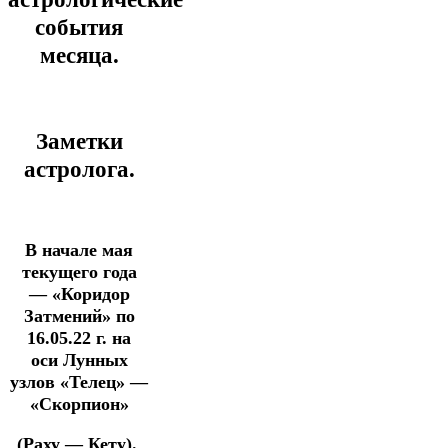
события
месяца.
Заметки
астролога.
В начале мая
текущего года
—
«Коридор
Затмений» по
16.05.22 г.
на
оси
Лунных
узлов «Телец» —
«Скорпион»
(Раху — Кету).