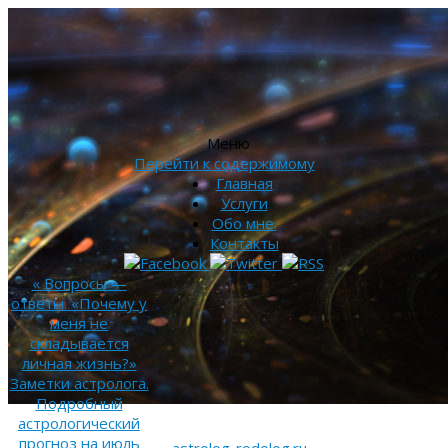
Меню
Перейти к содержимому
Главная
Услуги
Обо мне.
Контакты
«
Вопросы —
ответы. «Почему у
меня не
складывается
личная жизнь?»
Заметки астролога.
Подробный
астрологический
прогноз на июль