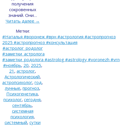
получения
сокровенных
знаний. Они…
Читать далее
→
Метки:
#Наталья #воронеж #врн #астрология #астропрогноз
2025 #астропрогноз #консультация
#астролог_родолог
#заметки_астролога
#заметки_родолога #astrolog #astrology #voronezh #vrn
#ноябрь
,
20
,
2025
,
21
,
астролог
,
Астрологический
,
астропсихолог
,
год
,
лунные
,
прогноз
,
Психогенетика
,
психолог
,
сегодня
,
сентябрь
,
системная
психология
,
системный
,
сутки