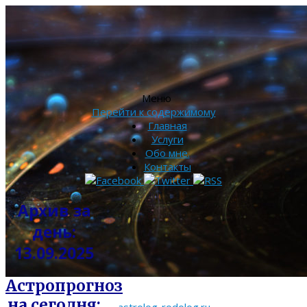
Меню
Перейти к содержимому
Главная
Услуги
Обо мне.
Контакты
Архив за
день:
13.09.2025
Астропрогноз
на сегодня: