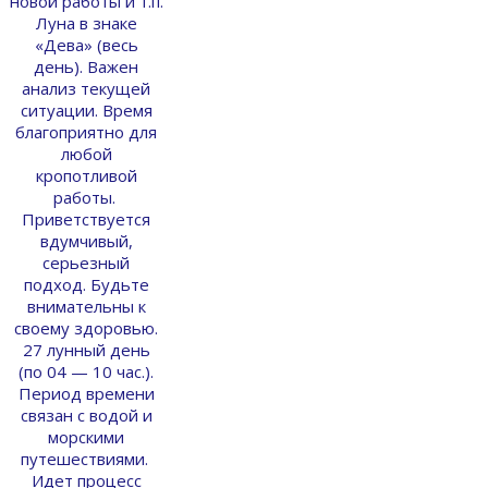
новой работы и т.п.
Луна в знаке
«Дева» (весь
день). Важен
анализ текущей
ситуации. Время
благоприятно для
любой
кропотливой
работы.
Приветствуется
вдумчивый,
серьезный
подход. Будьте
внимательны к
своему здоровью.
27 лунный день
(по 04 — 10 час.).
Период времени
связан с водой и
морскими
путешествиями.
Идет процесс