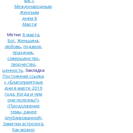
вас с
Международным
Женским
днем 8
Марта!
Метки:
8 марта
,
Бог
,
Женщина
,
любовь
,
подарок
,
праздник
,
совершенство
,
творчество
,
ценность
.
Закладка
Постоянная ссылка
.
«
«Благоприятные
дни в марте 2019
года. Когда и чем
они полезны?»
(Продолжение
темы, ранее
опубликованной).
Заметки астролога.
Как можно