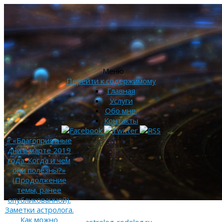
Меню
Перейти к содержимому
Главная
Услуги
Обо мне.
Контакты
«
«Благоприятные
дни в марте 2019
года. Когда и чем
они полезны?»
(Продолжение
темы, ранее
опубликованной).
Заметки астролога.
Как можно