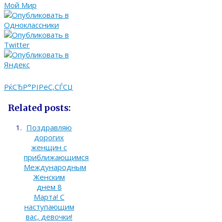
РќСЂР°РІРёС‚СЃСЏ
Related posts:
Поздравляю
дорогих
женщин с
приближающимся
Международным
Женским
днем 8
Марта! С
наступающим
вас, девочки!