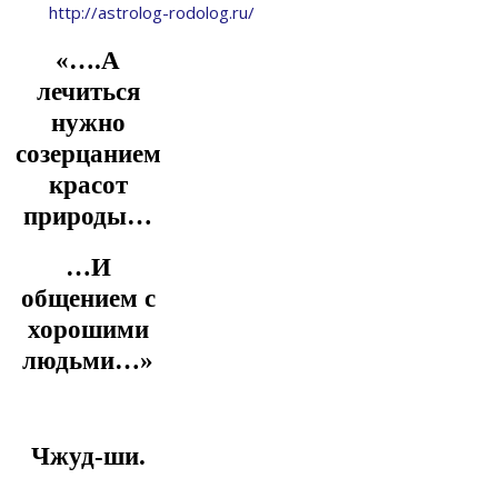
http://astrolog-rodolog.ru/
«….А
лечиться
нужно
созерцанием
красот
природы…
…И
общением с
хорошими
людьми…»
Чжуд-ши.