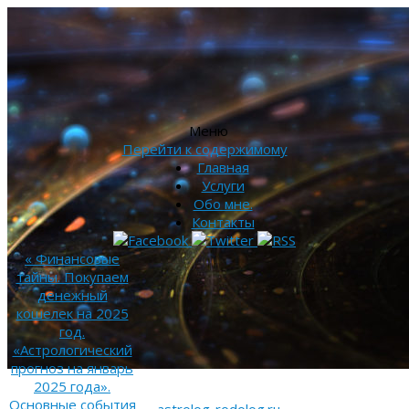
Меню
Перейти к содержимому
Главная
Услуги
Обо мне.
Контакты
«
Финансовые
тайны. Покупаем
денежный
кошелек на 2025
год.
«Астрологический
прогноз на январь
2025 года».
Основные события