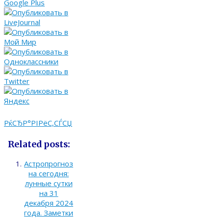
РќСЂР°РІРёС‚СЃСЏ
Related posts:
Астропрогноз
на сегодня:
лунные сутки
на 31
декабря 2024
года. Заметки