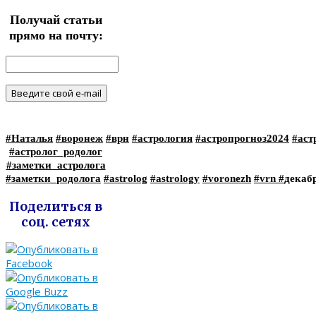
Получай статьи
прямо на почту:
#Наталья
#воронеж
#врн
#астрология
#астропрогноз2024
#аст
#астролог_родолог
#заметки_астролога
#заметки_родолога
#astrolog
#astrology
#voronezh
#vrn
#
декаб
Поделиться в
соц. сетях