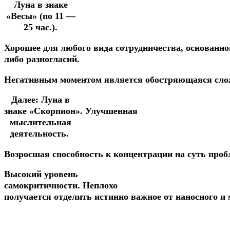
Луна в знаке
«Весы» (по 11 —
25 час.).
Хорошее
для
любого
вида
сотрудничества,
основанн
либо
разногласий.
Негативным
моментом
является
обостряющаяся
сл
Далее:
Луна в
знаке «Скорпион».
Улучшенная
мыслительная
деятельность.
Возросшая
способность
к
концентрации
на
суть
проб
Высокий
уровень
самокритичности.
Неплохо
получается
отделить
истинно
важное
от
наносного и