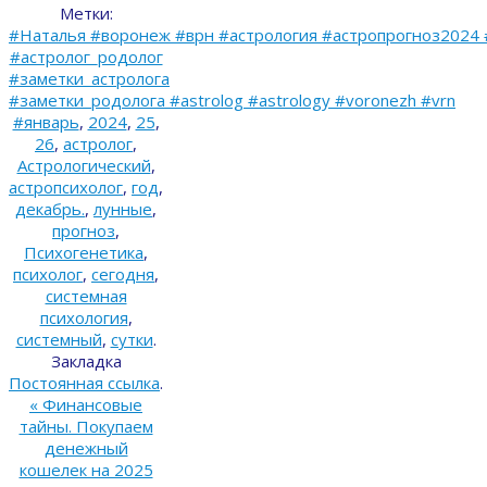
Метки:
#Наталья #воронеж #врн #астрология #астропрогноз2024 
#астролог_родолог
#заметки_астролога
#заметки_родолога #astrolog #astrology #voronezh #vrn
#январь
,
2024
,
25
,
26
,
астролог
,
Астрологический
,
астропсихолог
,
год
,
декабрь.
,
лунные
,
прогноз
,
Психогенетика
,
психолог
,
сегодня
,
системная
психология
,
системный
,
сутки
.
Закладка
Постоянная ссылка
.
«
Финансовые
тайны. Покупаем
денежный
кошелек на 2025