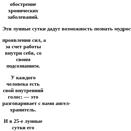
обострение
хронических
заболеваний.
Эти
лунные
сутки
дадут
возможность
познать
мудро
проявления
сил,
а
за счет работы
внутри себя,
со
своим
подсознанием.
У каждого
человека есть
свой внутренний
голос:
— это
разговаривает
с
вами
ангел-
хранитель.
И
в 25-е лунные
сутки
его