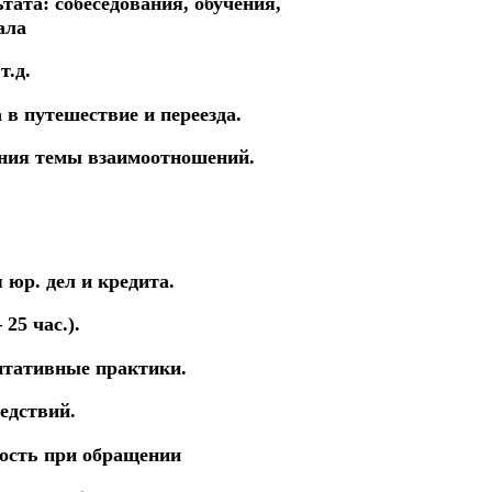
ьтата:
с
обеседования,
обучения,
чала
т.д.
 в путешествие и переезда.
ания темы взаимоотношений.
юр. дел и кредита.
25 час.).
итативные практики.
едствий.
ность
при обращении