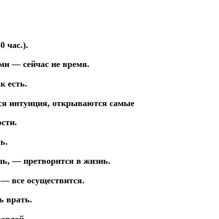
 час.).
ми — сейчас не время.
к есть.
тся
интуиция,
открываются
самые
ости.
ь.
шь, — претворится в жизнь.
 — все осуществится.
ь врать.
равдой.