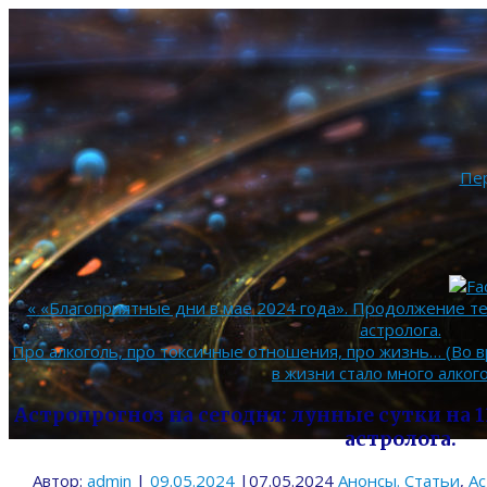
Пе
«
«Благоприятные дни в мае 2024 года». Продолжение те
астролога.
Про алкоголь, про токсичные отношения, про жизнь… (Во 
в жизни стало много алкого
Астропрогноз на сегодня: лунные сутки на 13
астролога.
Автор:
admin
|
09.05.2024
|
07.05.2024
Анонсы. Статьи
,
Ас