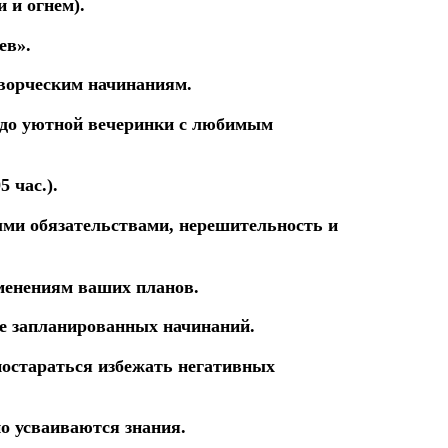
ми
и огнем).
ев».
творческим начинаниям.
 до уютной
вечеринки
с любимым
 час.).
ыми
обязательствами,
нерешительность
и
енениям ваших планов.
ее
запланированных
начинаний.
постараться
избежать
негативных
о усваиваются знания.