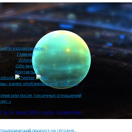
Меню
рейти к содержимому
Главная
Услуги
Обо мне.
Контакты
мы, ранее опубликованной. Заметки
время или после токсичных отношений
ля).
»
 и 14 мая 2024 года. Заметки
трологический прогноз на сегодня.
,