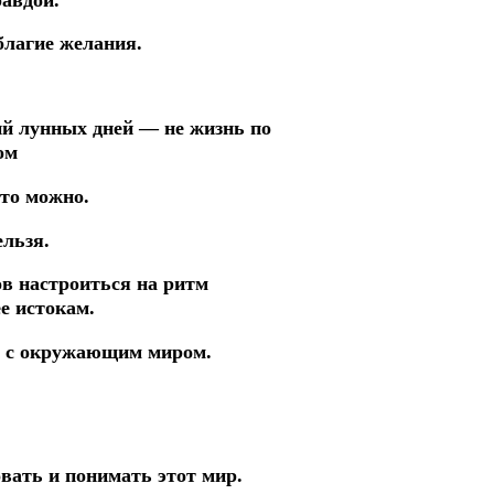
 благие желания.
ций лунных дней —
не жизнь
по
ом
то можно.
ельзя.
ов настроиться на ритм
е истокам.
 с окружающим миром.
овать и
понимать этот мир.