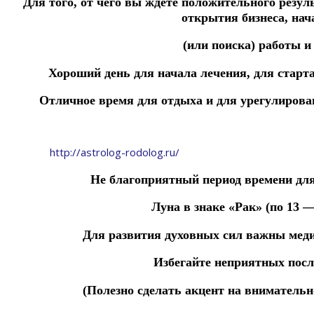
Д
ля
того,
от
чего
вы
ждете
положительного
резул
открытия бизнеса, на
(или поиска) работы и 
Хороший день для начала лечения,
для старта
Отличное время для отдыха и для урегулиров
http://astrolog-rodolog.ru/
Не благоприятный период времени для 
Луна в знаке «Рак»
(по 13 — 
Для развития духовных сил важны мед
Избегайте
неприятных
посл
(П
олезно
сделать
акцент
на
вниматель