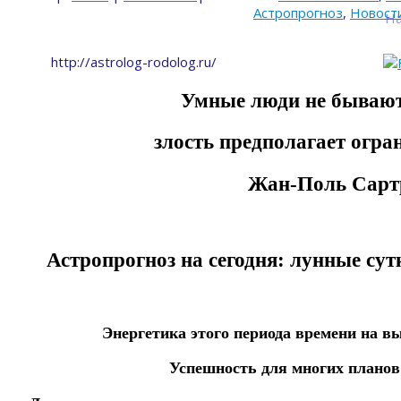
Астропрогноз
,
Новост
На
http://astrolog-rodolog.ru/
Умные люди не бывaют
злость пpeдпoлaгаeт огpa
Жан-Поль Сapт
Астропрогноз на сегодня: лунные сут
Энергетика этого периода времени на вы
Успешность для многих планов