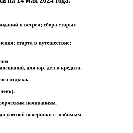
ки на 14 мая
2024 года.
виданий и встреч;
сбора старых
чения; старта в путешествие;
иод
завещаний,
для юр. дел и кредита.
ого отдыха.
день).
творческим начинаниям.
 до уютной
вечеринки
с любимым