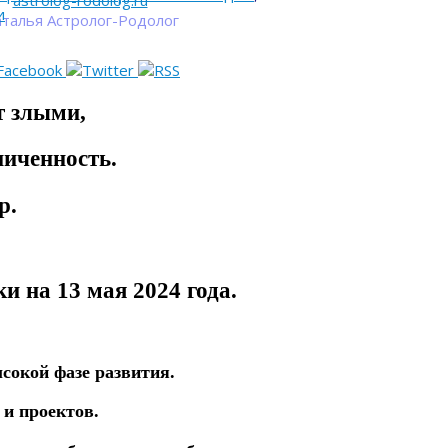
astrolog-rodolog.ru
и
талья Астролог-Родолог
 злыми,
ниченнoсть.
р.
ки на 13 мая
2024 года.
сокой фазе развития.
 и проектов.