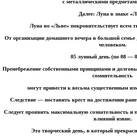
с
металлическими
предмета
Далее:
Луна в знаке «Л
Луна во «Льве» покровительствует всем 
От организации домашнего вечера в большой семье
человеком.
05 лунный день (по 08 — 05
Пренебрежение
собственными
принципами
и
долгов
сомнительность
могут привести к весьма существенным
изм
Следствие
—
поставить
крест
на
достижении
ран
Следует проявить
максимальную
сознательность
и
влияний извне.
Это творческий день, в который прекрасн