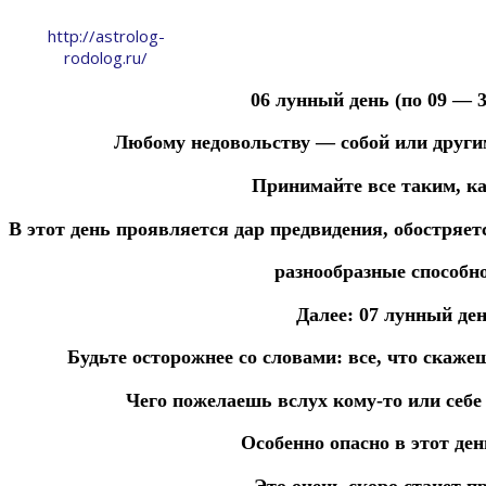
http://astrolog-
rodolog.ru/
06 лунный день (по 09 — 30
Любому недовольству — собой или други
Принимайте все таким, ка
В
этот
день
проявляется
дар
предвидения, обостряе
разнообразные
способн
Далее: 07 лунный ден
Будьте осторожнее со словами: все, что скаже
Чего пожелаешь вслух кому-то или себе
Особенно опасно в этот ден
Это очень скоро станет п