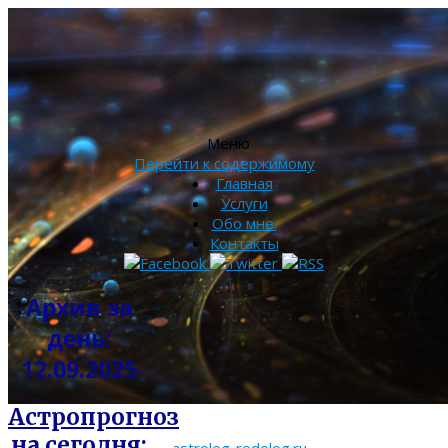
Меню
Перейти к содержимому
Главная
Услуги
Обо мне.
Контакты
Архив за
день:
12.09.2025
Астропрогноз
на сегодня: