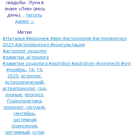
свадьбы. Луна в
знаке «Лев» (весь
день).…
Читать
далее
→
Метки:
#Наталья #воронеж #врн #астрология #астропрогноз
2025 #астропрогноз #консультация
#астролог_родолог
#заметки_астролога
#заметки_родолога #astrolog #astrology #voronezh #vrn
#ноябрь
,
18
,
19
,
2025
,
астролог
,
Астрологический
,
астропсихолог
,
год
,
лунные
,
прогноз
,
Психогенетика
,
психолог
,
сегодня
,
сентябрь
,
системная
психология
,
системный
,
сутки