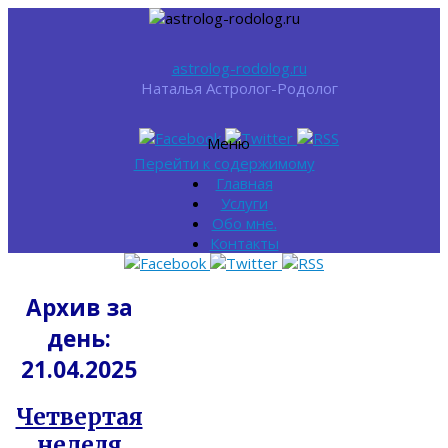
astrolog-rodolog.ru
Наталья Астролог-Родолог
Меню
Перейти к содержимому
Главная
Услуги
Обо мне.
Контакты
Архив за
день:
21.04.2025
Четвертая
неделя