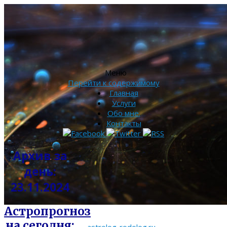
Меню
Перейти к содержимому
Главная
Услуги
Обо мне.
Контакты
Архив за
день:
23.11.2024
Астропрогноз
на сегодня: