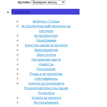
Архивы
Рубрики
Анонсы. Статьи
Астрологический прогноз на
сегодня.
Астропрогноз
Генограмма
Консультация астролога
Мероприятия
Мои услуги
Натальная карта
Новости
Родология.
Руны и астрология.
Сертификаты
Синтез астрологии и
Родологии.Консультация
Родолога
Услуги астролога
Фотогаллерея