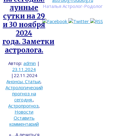
astrolog-rodolog.ru
Наталья Астролог-Родолог
лунные
сутки на 29
и 30 ноября
2024
года. Заметки
астролога.
Автор:
admin
|
23.11.2024
|
22.11.2024
Анонсы. Статьи
,
Астрологический
прогноз на
сегодня.
,
Астропрогноз
,
Новости
Оставить
комментарий
«….А лечиться