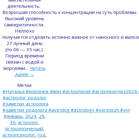
деятельность.
Возросшая способность к концентрации на суть проблемы.
Высокий уровень
самокритичности.
Неплохо
получается отделить истинно важное от наносного и малоз
27 лунный день
(по 06 — 35 час.).
Период времени
связан с водой и
морскими…
Читать
далее
→
Метки:
#Наталья #воронеж #врн #астрология #астропрогноз2024 
#астролог_родолог
#заметки_астролога
#заметки_родолога #astrolog #astrology #voronezh #vrn
#январь
,
2024
,
29
,
30
,
астролог
,
Астрологический
,
астропсихолог
,
год
,