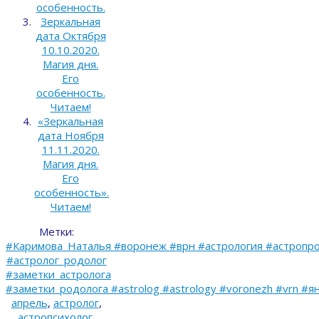
особенность.
Зеркальная
дата Октября
10.10.2020.
Магия дня.
Его
особенность.
Читаем!
«Зеркальная
дата Ноября
11.11.2020.
Магия дня.
Его
особенность».
Читаем!
Метки:
#Каримова_Наталья #воронеж #врн #астрология #астропро
#астролог_родолог
#заметки_астролога
#заметки_родолога #astrolog #astrology #voronezh #vrn #я
апрель
,
астролог
,
астропсихолог
,