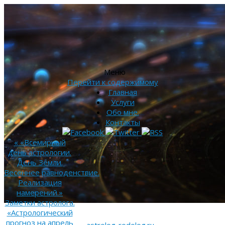
Меню
Перейти к содержимому
Главная
Услуги
Обо мне.
Контакты
«
«Всемирный
день астрологии.
День Земли.
Весеннее равноденствие.
Реализация
намерений.»
Заметки астролога.
«Астрологический
прогноз на апрель