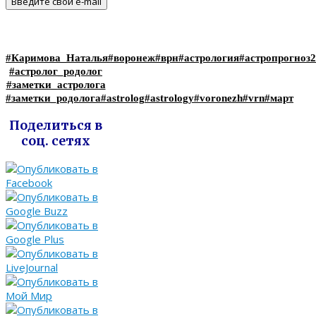
#Каримова_Наталья
#воронеж
#врн
#астрология
#астропрогноз
#астролог_родолог
#заметки_астролога
#заметки_родолога
#astrolog
#astrology
#voronezh
#vrn
#март
Поделиться в
соц. сетях